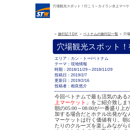
穴場観光スポット！行こう～カイラン水上マーケット
旅行記ＴOＰ
ベトナムの旅行記一覧
穴
穴場観光スポット！
エリア
カン・トー
/ベトナム
テーマ
現地情報
時期
2018/11/29～2018/11/29
投稿日
2019/2/7
更新日
2019/2/16
投稿者
相良悠介
今回
ベトナムで最も活気のある
上マーケット
」をご紹介致しま
朝の05:00～08:00が一番盛り上
加する場合だとホテル出発がな
マーケットは行く価値有り。
朝
たりのクルーズを楽しみながら