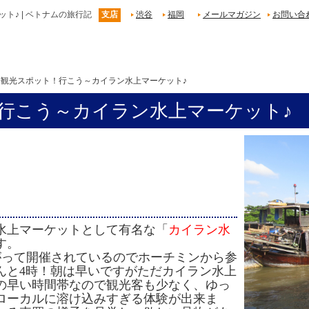
♪ | ベトナムの旅行記
支店
渋谷
福岡
メールマガジン
お問い合
場観光スポット！行こう～カイラン水上マーケット♪
行こう～カイラン水上マーケット♪
水上マーケットとして
有名な「
カイラン水
す。
がって
開催されているのでホーチミンから参
んと4時！朝は早いですがただカイラン水上
の早い時間帯なので観光客も少なく、ゆっ
ローカルに溶け込みすぎる体験が出来ま