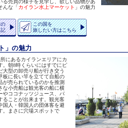
いる売買の様子を見学し、欲しい品物があ
そんな
「
カイラン水上マーケット
」の魅力
国の
この国を
日記
旅したい方はこちら
ト」の魅力
場所にある
カイランエリア
にカ
す。
朝8時くらいにはすでにピ
だ大型の卸売り船が行き交う
甲板に長い竿を立てて自船の
品が売られているのかを推測
さな小売船は観光客の船に横
ーやココナッツジュース、パ
することが出来ます。観光客
中国人・韓国人の団体客を避
す。まさに穴場スポットで