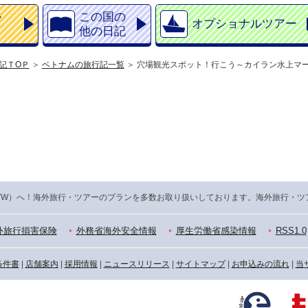
ル
この国の
オプショナルツアー
他の日記
記ＴOＰ
ベトナムの旅行記一覧
穴場観光スポット！行こう～カイラン水上マー
TW）へ！海外旅行・ツアーのプランを多数お取り扱いしております。海外旅行・ツ
外旅行損害保険
外務省海外安全情報
厚生労働省感染情報
RSS1.0
条件書
|
店舗案内
|
採用情報
|
ニュースリリース
|
サイトマップ
|
お申込みの流れ
|
当