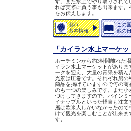
す。また
水上でやり取りされて
れば
実際に
買う事も出来ます。
をお伝えします。
都市
この
基本情報
他の
「カイラン水上マーケッ
ホーチミンから約3時間離れた
イラン水上マーケットがありま
ークを迎え、大量の青果を積ん
光景は圧巻です。それぞれ船の
商品を掲げていますので何の商
のも一つの楽しみです。また小
づけしてきますので、バインミ
イナップルといった軽食も注文
層は欧米人しかいなかったので
けて観光を楽しむことが出来ま
す。