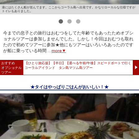
港にはたくさん船が並んでます。ここからコーラル島へ出発です。かなりローカルな仕様ですが
トイレもありました。
1
2
3
今までの息子との旅行はおむつをしてた年齢でもあったためオプシ
ョナルツアーは参加しませんでした。しかし！今回はおむつも取れ
たので初めてツアーに参加★他にもツアーはいろいろあったのです
が船に乗っている時間
...
more▼
おすすめ
【ひとり旅応援】【半日】【選べる午前/午後】スピードボートで行く
オプショナル
コーラルアイランド タン島マツム島ツアー
ツアー
★タイはやっぱりごはんがおいしい！★