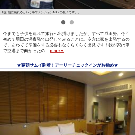
飛行機に乗れるという事でテンションMAXの息子です。。
1
2
今までも子供を連れて旅行へ出掛けましたが、すべて成田発。今回
初めて羽田の深夜発で出発してみることに。夕方に家を出発するの
で、あわてて準備をする必要もなくらくらく出発です！我が家は車
で空港まで向かったの
...
more▼
★翌朝サムイ到着！アーリーチェックインがお勧め★