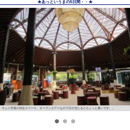
★あっというまの5日間・・★
サムイ空港の待合スペース。オープンエアーなので日が当たるとちょっと暑いです。。
1
2
3