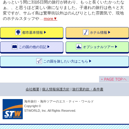
あっという間に3泊5日間の旅行が終わり、もっと長くいたかったな
ぁ、、と思うほど楽しい旅になりました。子連れの旅行は色々と大
変ですが、サムイ島は繁華街以外はのんびりとした雰囲気で、現地
のホテルスタッフや
...
more▼
都市
基本情報
ホテル
情報
この国の
他の日記
オプショナルツアー
この国を
旅したい方はこちら
会社概要
|
個人情報保護方針
|
旅行業約款・条件書
海外旅行・海外ツアーのエス・ティー・ワールド
Copyright ©
STWORLD, Inc. All Rights Reserved.