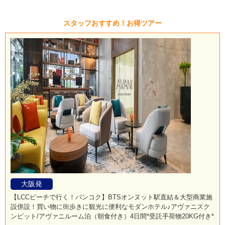
スタッフおすすめ！お得ツアー
大阪発
【LCCピーチで行く！バンコク】BTSオンヌット駅直結＆大型商業施
設併設！買い物に街歩きに観光に便利なモダンホテル♪アヴァニスク
ンビット/アヴァニルーム泊（朝食付き）4日間*受託手荷物20KG付き*