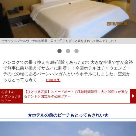
デラックスプールヴィラのお部屋 広々で子供もずっと走りまわって遊んでました！
1
2
3
バンコクでの乗り換えも3時間近くあったので大きな空港ですが余裕
で無事に乗り換えてサムイに到着！！今回ホテルはチャウエンビー
チの北の端にあるバーンハンガムというホテルにしました。空港か
らもとっても近く、
...
more▼
おすすめ
【ひとり旅応援】スピードボートで移動時間短縮！大小40島々が連な
オプショナル
るアントン国立海洋公園ツアー
ツアー
★ホテルの前のビーチもとってもきれい★