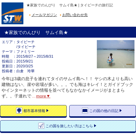
★家族でのんびり サムイ島★ | タイビーチの旅行記
メールマガジン
お問い合わせ先
★家族でのんびり サムイ島★
エリア
タイビーチ
/タイビーチ
テーマ
ファミリー
時期
2015/8/27～2015/8/31
投稿日
2015/9/21
更新日
2020/3/25
投稿者
白倉 玲華
今年は3歳の息子を連れてタイのサムイ島へ！！ ヤシの木よりも高い
建物はない、崖や岩場が多い。。。でも海はキレイ！とガイドブック
やインターネットの情報を並べてもなかなかイメージがまとまら
ず。。子連れで
...
more▼
都市
基本情報
この国の
他の日記
この国を
旅したい方はこちら