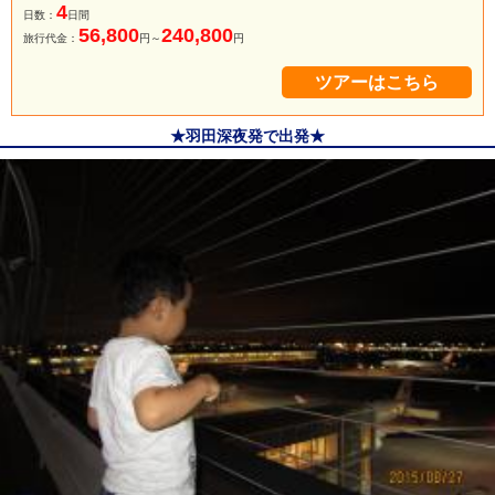
4
日数：
日間
56,800
240,800
旅行代金：
円～
円
ツアーはこちら
★羽田深夜発で出発★