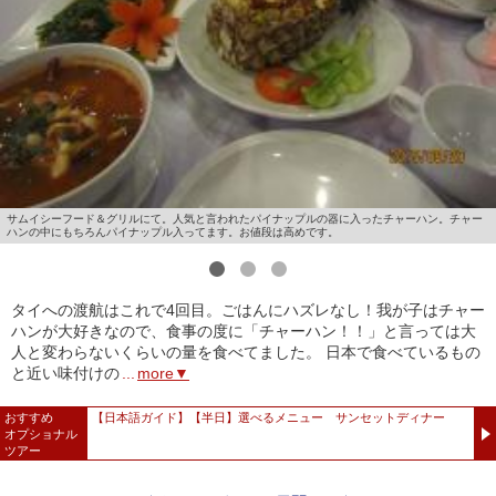
サムイシーフード＆グリルにて。人気と言われたパイナップルの器に入ったチャーハン。チャー
ハンの中にもちろんパイナップル入ってます。お値段は高めです。
1
2
3
タイへの渡航はこれで4回目。ごはんにハズレなし！我が子はチャー
ハンが大好きなので、食事の度に「チャーハン！！」と言っては大
人と変わらないくらいの量を食べてました。 日本で食べているもの
と近い味付けの
...
more▼
おすすめ
【日本語ガイド】【半日】選べるメニュー サンセットディナー
オプショナル
ツアー