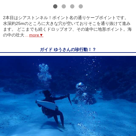
1
2
3
4
2本目はシアストンネル！ポイント名の通りケーブポイントです。
水深約25mのところに大きな穴が空いておりそこを通り抜けて進み
ます。 どこまでも続くドロップオフ、その途中に地形ポイント。海
の中の壮大
...
more▼
ガイド ゆうさんの珍行動！？