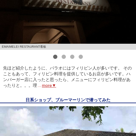
EMAIMELEI RESTAURANT看板
1
2
3
4
先ほど紹介したように、パラオにはフィリピン人が多いです。 その
こともあって、フィリピン料理を提供しているお店が多いです。ハ
ンバーガー店に入ったと思ったら、メニューにフィリピン料理があ
ったりと。。。理
...
more▼
日系ショップ、ブルーマーリンで潜ってみた