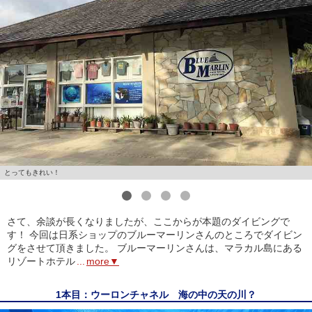
とってもきれい！
1
2
3
4
さて、余談が長くなりましたが、ここからが本題のダイビングで
す！ 今回は日系ショップのブルーマーリンさんのところでダイビン
グをさせて頂きました。 ブルーマーリンさんは、マラカル島にある
リゾートホテル
...
more▼
1本目：ウーロンチャネル 海の中の天の川？