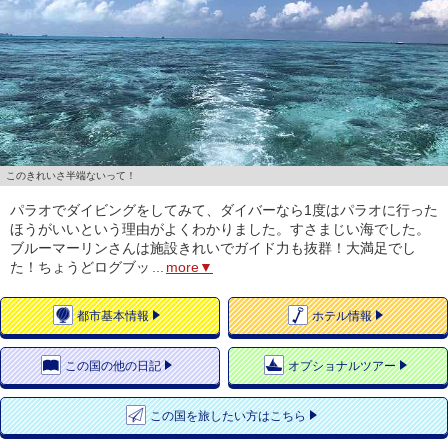
このきれいさ半端ないって！
パラオでダイビングをしてみて、ダイバーなら1度はパラオに行った
ほうがいいという理由がよくわかりました。すさまじい海でした。
ブルーマーリンさんは施設きれいでガイド力も抜群！大満足でし
た！ちょうどログブッ
...
more▼
都市
基本情報
ホテル
情報
この国の
他の日記
オプショナルツアー
この国を
旅したい方はこちら