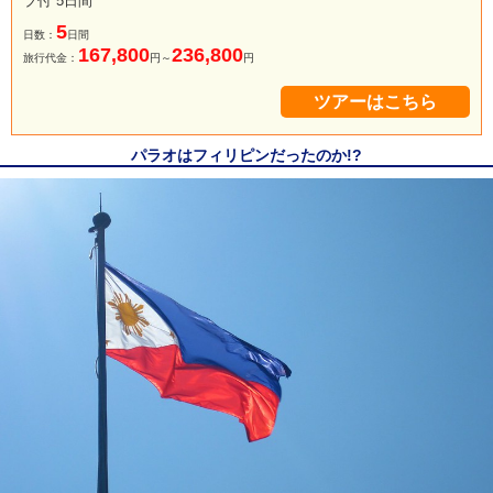
ブ付 5日間
5
日数：
日間
167,800
236,800
旅行代金：
円～
円
ツアーはこちら
パラオはフィリピンだったのか!?