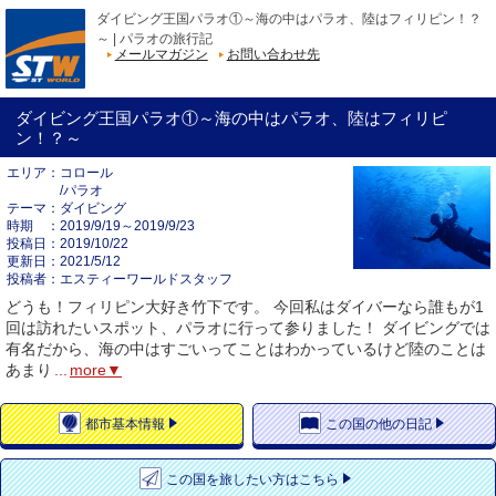
ダイビング王国パラオ①～海の中はパラオ、陸はフィリピン！？
～ | パラオの旅行記
メールマガジン
お問い合わせ先
ダイビング王国パラオ①～海の中はパラオ、陸はフィリピ
ン！？～
エリア
コロール
/パラオ
テーマ
ダイビング
時期
2019/9/19～2019/9/23
投稿日
2019/10/22
更新日
2021/5/12
投稿者
エスティーワールドスタッフ
どうも！フィリピン大好き竹下です。 今回私はダイバーなら誰もが1
回は訪れたいスポット、パラオに行って参りました！ ダイビングでは
有名だから、海の中はすごいってことはわかっているけど陸のことは
あまり
...
more▼
都市
基本情報
この国の
他の日記
この国を
旅したい方はこちら