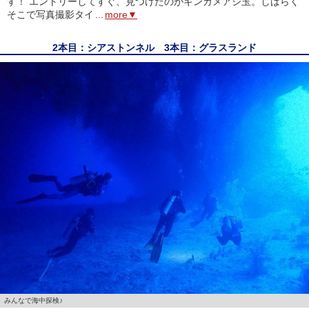
す！ エントリーしてすぐ、見つけたのがギンガメアジ玉。しばらく
そこで写真撮影タイ
...
more▼
2本目：シアストンネル 3本目：グラスランド
みんなで海中探検♪