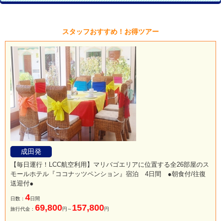
スタッフおすすめ！お得ツアー
成田発
【毎日運行！LCC航空利用】マリバゴエリアに位置する全26部屋のス
モールホテル『ココナッツペンション』宿泊 4日間 ●朝食付/往復
送迎付●
4
日数：
日間
69,800
157,800
旅行代金：
円～
円