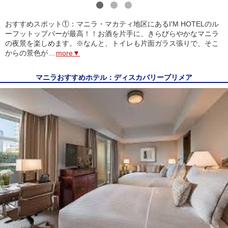
1
2
3
おすすめスポット①：マニラ・マカティ地区にあるI'M HOTELのル
ーフットップバーが最高！！お酒を片手に、きらびらやかなマニラ
の夜景を楽しめます。※なんと、トイレも片面ガラス張りで、そこ
からの景色が
...
more▼
マニラおすすめホテル：ディスカバリープリメア