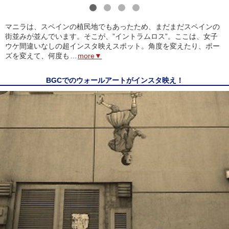
1
2
3
4
マニラは、スペインの植民地でもあったため、まだまだスペインの
街並みが並んでいます。そこが、”イントラムロス”。ここは、女子
ウケ間違いなしの超インスタ映えスポット。角度を変えたり、ポー
ズを変えて、何度も
...
more▼
BGCでのウォールアートがインスタ映え！