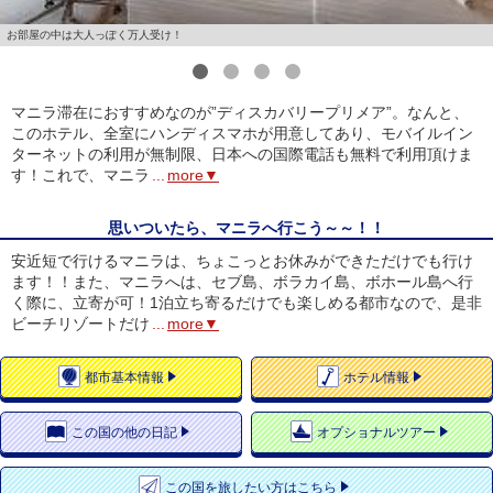
お部屋の中は大人っぽく万人受け！
1
2
3
4
マニラ滞在におすすめなのが”ディスカバリープリメア”。なんと、
このホテル、全室にハンディスマホが用意してあり、モバイルイン
ターネットの利用が無制限、日本への国際電話も無料で利用頂けま
す！これで、マニラ
...
more▼
思いついたら、マニラへ行こう～～！！
安近短で行けるマニラは、ちょこっとお休みができただけでも行け
ます！！また、マニラへは、セブ島、ボラカイ島、ボホール島へ行
く際に、立寄が可！1泊立ち寄るだけでも楽しめる都市なので、是非
ビーチリゾートだけ
...
more▼
都市
基本情報
ホテル
情報
この国の
他の日記
オプショナルツアー
この国を
旅したい方はこちら