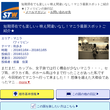
短期滞在でも楽しい♪ 映え間違いなし！マニラ最新スポットご紹介
★ | フィリピンの旅行記
メールマガジン
お問い合わせ先
短期滞在でも楽しい♪ 映え間違いなし！マニラ最新スポットご
紹介★
エリア
マニラ
/フィリピン
テーマ
街歩き
時期
2018/11/04～2018/11/05
投稿日
2018/11/13
更新日
2020/3/27
投稿者
後藤 佳菜
まだまだ、カップル、女子旅では行く機会が少ないマニラ・・・。セ
ブ島、ボラカイ島、ボホール島は今まで行ったことがあった私です
が、今回初めてマニラへ行って来ました！！ 想像を越えた大都会であ
ったマニ
...
more▼
都市
基本情報
この国の
他の日記
この国を
旅したい方はこちら