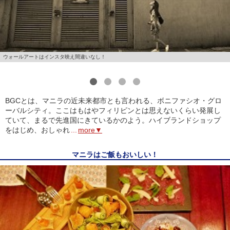
ウォールアートはインスタ映え間違いなし！
1
2
3
4
BGCとは、マニラの近未来都市とも言われる、ボニファシオ・グロ
ーバルシティ。ここはもはやフィリピンとは思えないくらい発展し
ていて、まるで先進国にきているかのよう。ハイブランドショップ
をはじめ、おしゃれ
...
more▼
マニラはご飯もおいしい！