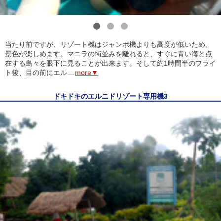
1
2
3
当たり前ですが、リゾート機はジャンボ機よりも高度が低いため、
景色が楽しめます。マニラの街並みを離れると、すぐに青い海と点
在する島々を眼下に見ることが出来ます。そして約1時間半のフライ
ト後、目の前にエル
...
more▼
ドキドキのエルニドリゾート専用機3