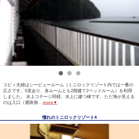
1
2
3
コビィ夫婦はシービュールーム（ミニロックリゾート内では一番の
広さです。5室あり、各ルームとも2階建て2ベッドルーム）を利用
しました。 水上コテージ同様、水上に建つ棟です。ただ海が見える
のは入口（通路側
...
more▼
憧れのミニロックリゾート4