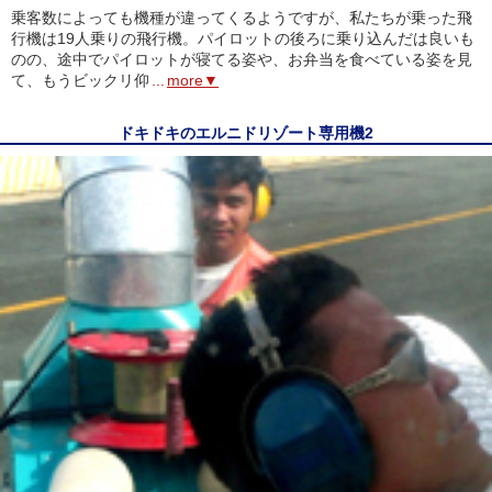
乗客数によっても機種が違ってくるようですが、私たちが乗った飛
行機は19人乗りの飛行機。パイロットの後ろに乗り込んだは良いも
のの、途中でパイロットが寝てる姿や、お弁当を食べている姿を見
て、もうビックリ仰
...
more▼
ドキドキのエルニドリゾート専用機2