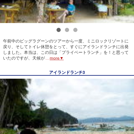
1
2
3
午前中のビッグラグーンのツアーから一度、ミニロックリゾートに
戻り、そしてトイレ休憩をとって、すぐにアイランドランチに出発
しました。本当は、この日は「プライベートランチ」を！と思って
いたのですが、天候が
...
more▼
アイランドランチ3