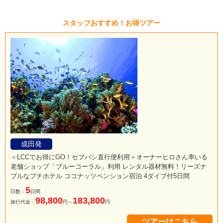
スタッフおすすめ！お得ツアー
成田発
＜LCCでお得にGO！セブパシ直行便利用＞オーナーヒロさん率いる
老舗ショップ「ブルーコーラル」利用 レンタル器材無料！リーズナ
ブルなプチホテル ココナッツペンション宿泊 4ダイブ付5日間
5
日数：
日間
98,800
183,800
旅行代金：
円～
円
ツアーはこちら