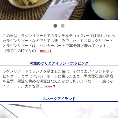
1
2
この日は、ラゲンリゾートでのランチをチョイス♪一度は訪れたかっ
たラゲンリゾートなのでとても楽しみでした。ミニロックリゾート
とラゲンリゾートは、バンカーボートで30分ほど離れています。
（船でこの時間なの
...
more▼
洞窟めぐりとアイランドホッピング
ラゲンリゾートでランチを済ませた後は、そのままアイランドホッ
ピングへ。まずはバンカーボートに乗ったまま、黒大理石岩の洞窟
を見学。間近で眺める洞窟はなんだか少し怖いような・・・感じが
＾＾；。。。大きな洞
...
more▼
スネークアイランド