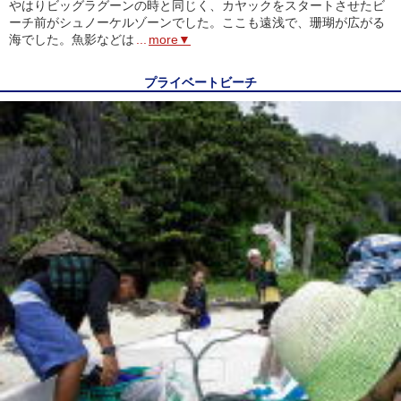
やはりビッグラグーンの時と同じく、カヤックをスタートさせたビ
ーチ前がシュノーケルゾーンでした。ここも遠浅で、珊瑚が広がる
海でした。魚影などは
...
more▼
プライベートビーチ