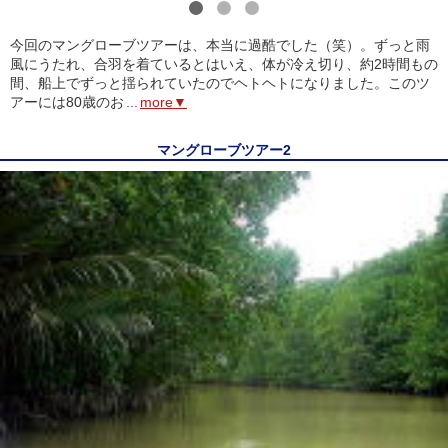
1
2
3
今回のマングローブツアーは、本当に過酷でした（笑）。ずっと雨
風にうたれ、合羽を着ているとはいえ、体が冷え切り、約2時間もの
間、船上でずっと揺られていたのでヘトヘトになりました。このツ
アーには80歳のお
...
more▼
マングローブツアー2