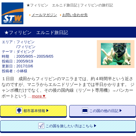
★フィリピン エルニド旅日記 | フィリピンの旅行記
メールマガジン
お問い合わせ先
★フィリピン エルニド旅日記
エリア
フィリピン
/フィリピン
テーマ
ダイビング
時期
2005/9/05～2005/9/05
投稿日
2005/9/19
更新日
2017/10/6
投稿者
小林様
１日目 成田からフィリピンのマニラまでは、約４時間半という近さ
なのですが、マニラからエルニドリゾートまでは半日かかります。 ジ
ャンボ機だけでなく、その後の国内線（リゾート専用機）→バンカー
ボートという
...
more▼
都市
基本情報
この国の
他の日記
この国を
旅したい方はこちら