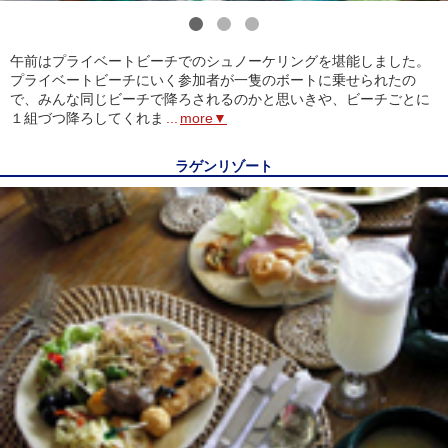
1
2
3
午前はプライベートビーチでのシュノーケリングを堪能しました。
プライベートビーチにいく参加者が一隻のボートに乗せられたの
で、みんな同じビーチで降ろされるのかと思いきや、ビーチごとに
１組づつ降ろしてくれま
...
more▼
ラゲンリゾート