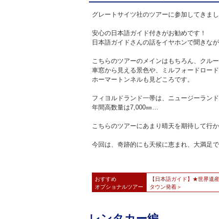
グレートサイツ社のツアーに参加してきまし
安心の日本語ガイド付きがお勧めです！
日本語ガイドさんの話をイヤホンで聞きなが
こちらのツアーのメインはもちろん、クルー
車窓から見える景色や、ミルフォードロード
ホーマートンネルも見どころです。
フィヨルドランド一帯は、ニュージーランド
年間高数量は7,000㎜…
こちらのツアーにあまり晴天を期待して行か
今回は、奇跡的にも天候に恵まれ、大満足で
おすすめ
【日本語ガイド】★世界遺
オプショナル
ツアー
タウン発着＞
レンタカー編