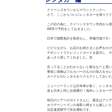
クイーンズタウンからマウントクックへ
さて、ここからついにレンタカーを借りてド
この日の為に、クイーンズタウン市内から借
WEBで予約をしておきました。
日本で国際免許を取得もし、準備万端です♪
ビビりながら、お店のお姉さまにお声をかけ
デポジットでクレジットカードを提示し、サ
あっさり貸してくれました。笑
言ってることがわからないと困るなーと思い
事前に保険はフルカバーのものの加入をセレ
カーナビのレンタルをリクエストしておいた
ニュージーランドは日本車が多く、レンタカ
道も日本と同じ右側通行！海外レンタカーデ
前日のツアーのガイドさんに、最近はアジア
ホリデーシーズンの為取り締まりも厳しいと
法定速度順守で安全運転です。