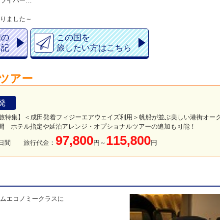
ライバー…
りました～
国の
この国を
日記
旅したい方はこちら
ツアー
発
6夏旅特集】＜成田発着フィジーエアウェイズ利用＞帆船が並ぶ美しい港街オー
日間 ホテル指定や延泊アレンジ・オプショナルツアーの追加も可能！
97,800
115,800
日間
旅行代金：
円～
円
ムエコノミークラスに