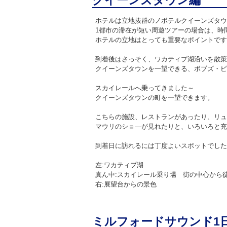
クイーンズタウン編
ホテルは立地抜群のノボテルクイーンズタウ
1都市の滞在が短い周遊ツアーの場合は、時
ホテルの立地はとっても重要なポイントです
到着後はさっそく、ワカティプ湖沿いを散策
クイーンズタウンを一望できる、ボブズ・ピ
スカイレールへ乗ってきました～
クイーンズタウンの町を一望できます。
こちらの施設、レストランがあったり、リュ
マウリのショ―が見れたりと、いろいろと充
到着日に訪れるには丁度よいスポットでした
左:ワカティプ湖
真ん中:スカイレール乗り場 街の中心から徒
右:展望台からの景色
ミルフォードサウンド1