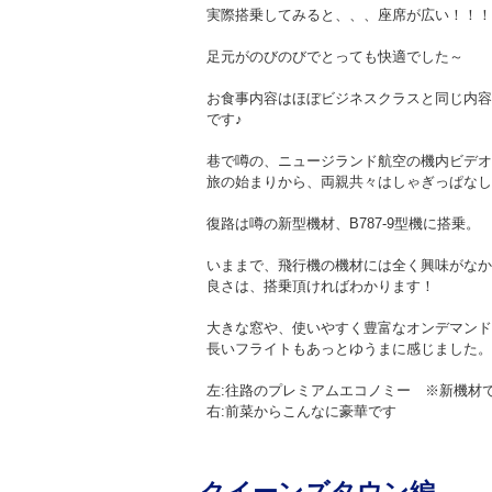
実際搭乗してみると、、、座席が広い！！！
足元がのびのびでとっても快適でした～
お食事内容はほぼビジネスクラスと同じ内容
です♪
巷で噂の、ニュージランド航空の機内ビデオ
旅の始まりから、両親共々はしゃぎっぱなし
復路は噂の新型機材、B787-9型機に搭乗。
いままで、飛行機の機材には全く興味がなか
良さは、搭乗頂ければわかります！
大きな窓や、使いやすく豊富なオンデマンド
長いフライトもあっとゆうまに感じました。
左:往路のプレミアムエコノミー ※新機材
右:前菜からこんなに豪華です