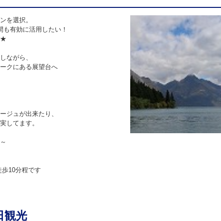
ンを選択。
間も有効に活用したい！
★
しながら、
ークにある展望台へ
ージュが出来たり、
実してます。
～
歩10分程です
日観光