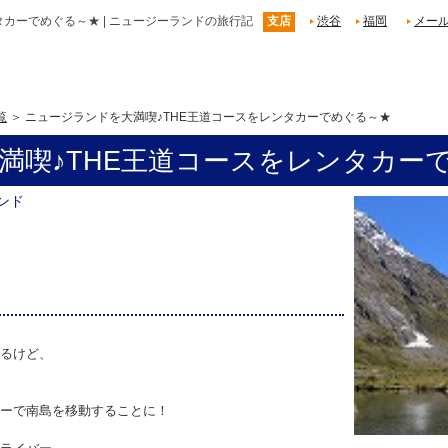
カーでめぐる～★ | ニュージーランドの旅行記
支店
渋谷
福岡
メー
覧
ニュージランドを大満喫♪THE王道コースをレンタカーでめぐる～★
満喫♪THE王道コースをレンタカー
ンド
るけど、
ーで南島を移動することに！