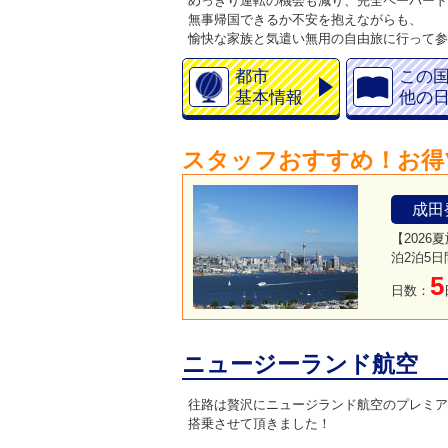
めっきり運転の機会も減り、完全ペーパード
無事帰国できるか不安を抱えながらも、
愉快な家族と気遣い無用の自由旅に行って参
都市
この
基本情報
他の
スタッフおすすめ！お得
成田
【202
泊2泊5
5
日数：
ニュージーランド航空
往路は贅沢にニュージランド航空のプレミア
搭乗させて頂きました！