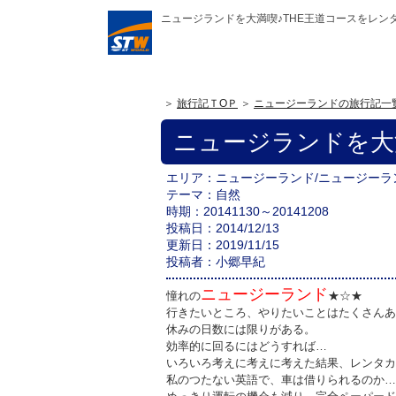
ニュージランドを大満喫♪THE王道コースをレンタ
旅行記ＴOＰ
ニュージーランドの旅行記一
ニュージランドを大
エリア
ニュージーランド
/ニュージーラ
テーマ
自然
時期
20141130～20141208
投稿日
2014/12/13
更新日
2019/11/15
投稿者
小郷早紀
ニュージーランド
憧れの
★☆★
行きたいところ、やりたいことはたくさんあ
休みの日数には限りがある。
効率的に回るにはどうすれば…
いろいろ考えに考えに考えた結果、レンタカ
私のつたない英語で、車は借りられるのか…