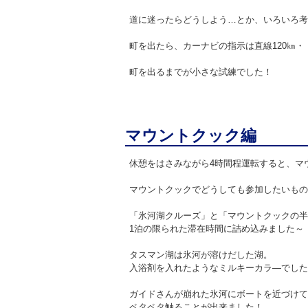
道に迷ったらどうしよう…とか、いろいろ考
町を出たら、カーナビの指示は直線120㎞・
町を出るまでが小さな試練でした！
マウントクック編
休憩をはさみながら4時間程運転すると、マ
マウントクックでどうしても参加したいもの
「氷河湖クルーズ」と「マウントクックの半
1泊の限られた滞在時間に詰め込みました～
タスマン湖は氷河が溶けだした湖。
入浴剤を入れたようなミルキーカラ―でした
ガイドさんが崩れた氷河にボートを近づけて
ペタペタ触ることが出来ました！