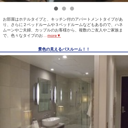
1
2
3
お部屋はホテルタイプと、キッチン付のアパートメントタイプがあ
り、さらに２ベッドルームや３ベッドルームなどもあるので、ハネ
ムーンやご夫婦、カップルのお客様から、複数のご友人やご家族ま
で、色々なタイプのお
...
more▼
景色の見えるバスルーム！！