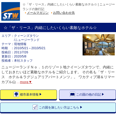
☆「ザ・リース」内緒にしたいくらい素敵なホテル☆ | ニュージー
ランドの旅行記
メールマガジン
お問い合わせ先
☆「ザ・リース」内緒にしたいくらい素敵なホテル☆
エリア
クィーンズタウン
/ニュージーランド
テーマ
現地情報
時期
2010/5/21～2010/5/21
投稿日
2011/7/26
更新日
2020/5/8
投稿者
本社スタッフ
ニュージーランドＮｏ．１のリゾート地クイーンズタウンで、内緒に
しておきたいほど素敵なホテルをご紹介します。 その名も「ザ・リー
ス ホテル＆ラグジュアリアパートメンツ」。 ワカティプ湖＆リマー
カブル山
...
more▼
都市
基本情報
この国の
他の日記
この国を
旅したい方はこちら