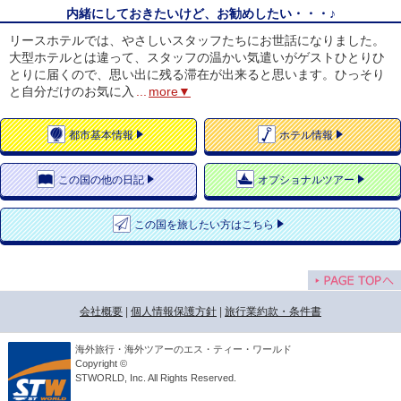
内緒にしておきたいけど、お勧めしたい・・・♪
リースホテルでは、やさしいスタッフたちにお世話になりました。
大型ホテルとは違って、スタッフの温かい気遣いがゲストひとりひ
とりに届くので、思い出に残る滞在が出来ると思います。ひっそり
と自分だけのお気に入
...
more▼
都市
基本情報
ホテル
情報
この国の
他の日記
オプショナルツアー
この国を
旅したい方はこちら
会社概要
|
個人情報保護方針
|
旅行業約款・条件書
海外旅行・海外ツアーのエス・ティー・ワールド
Copyright ©
STWORLD, Inc. All Rights Reserved.