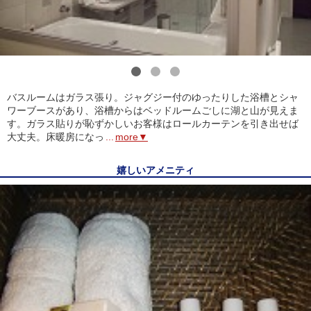
1
2
3
バスルームはガラス張り。ジャグジー付のゆったりした浴槽とシャ
ワーブースがあり、浴槽からはベッドルームごしに湖と山が見えま
す。ガラス貼りが恥ずかしいお客様はロールカーテンを引き出せば
大丈夫。床暖房になっ
...
more▼
嬉しいアメニティ