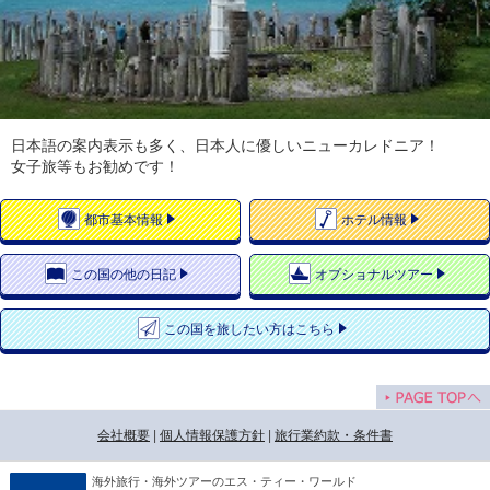
日本語の案内表示も多く、日本人に優しいニューカレドニア！
女子旅等もお勧めです！
都市
基本情報
ホテル
情報
この国の
他の日記
オプショナルツアー
この国を
旅したい方はこちら
会社概要
|
個人情報保護方針
|
旅行業約款・条件書
海外旅行・海外ツアーのエス・ティー・ワールド