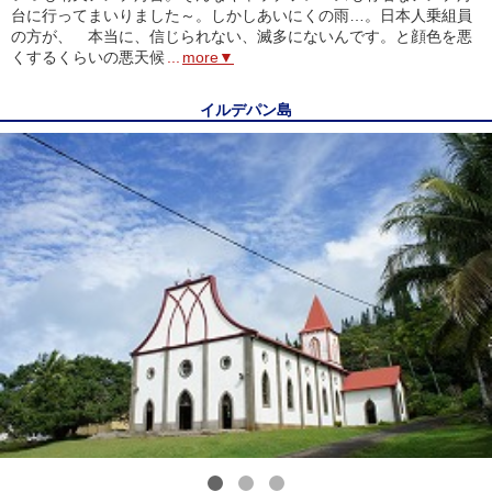
台に行ってまいりました～。しかしあいにくの雨…。日本人乗組員
の方が、 本当に、信じられない、滅多にないんです。と顔色を悪
くするくらいの悪天候
...
more▼
イルデパン島
1
2
3