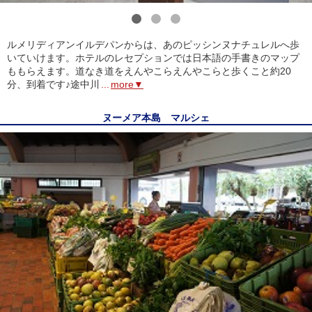
1
2
3
ルメリディアンイルデパンからは、あのピッシンヌナチュレルへ歩
いていけます。ホテルのレセプションでは日本語の手書きのマップ
ももらえます。道なき道をえんやこらえんやこらと歩くこと約20
分、到着です♪途中川
...
more▼
ヌーメア本島 マルシェ