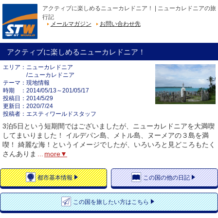
アクティブに楽しめるニューカレドニア！ | ニューカレドニアの旅
行記
メールマガジン
お問い合わせ先
アクティブに楽しめるニューカレドニア！
エリア
ニューカレドニア
/ニューカレドニア
テーマ
現地情報
時期
2014/05/13～201/05/17
投稿日
2014/5/29
更新日
2020/7/24
投稿者
エスティワールドスタッフ
3泊5日という短期間ではございましたが、ニューカレドニアを大満喫
してまいりました！ イルデパン島、メトル島、ヌーメアの３島を満
喫！ 綺麗な海！というイメージでしたが、いろいろと見どころもたく
さんありま
...
more▼
都市
基本情報
この国の
他の日記
この国を
旅したい方はこちら