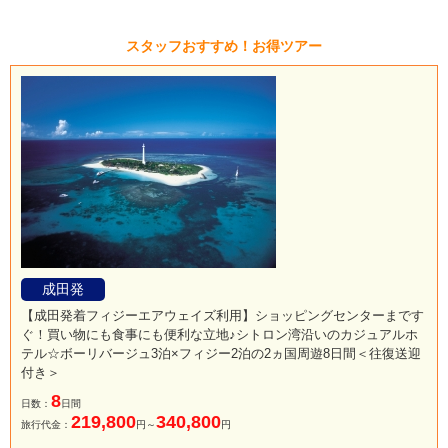
スタッフおすすめ！お得ツアー
成田発
【成田発着フィジーエアウェイズ利用】ショッピングセンターまです
ぐ！買い物にも食事にも便利な立地♪シトロン湾沿いのカジュアルホ
テル☆ボーリバージュ3泊×フィジー2泊の2ヵ国周遊8日間＜往復送迎
付き＞
8
日数：
日間
219,800
340,800
旅行代金：
円～
円