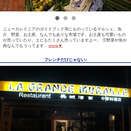
1
2
3
ニューカレドニアのガイドブック等にものっているマルシェ。魚
介、野菜、お土産、なんでもありな市場です。お土産も可愛いもの
が売っていたり、エビもたくさん売っていますよー。 ①野菜や魚や
肉なんでもうってます
...
more▼
フレンチだけじゃない♪