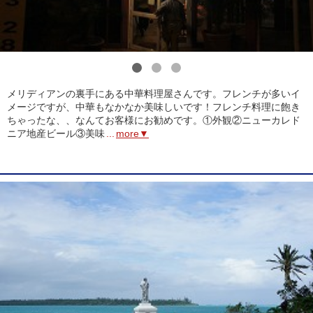
1
2
3
メリディアンの裏手にある中華料理屋さんです。フレンチが多いイ
メージですが、中華もなかなか美味しいです！フレンチ料理に飽き
ちゃったな、、なんてお客様にお勧めです。①外観②ニューカレド
ニア地産ビール③美味
...
more▼