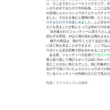
り、そこまでがシュノーケリングエリア。ポ
ンガラが出てきたので方向転換。ここには魚
の岩場にムスジコショウダイとチョウチョウ
ました。そのまま進むと珊瑚の根、たくさん
りするだけで十分楽しめました
。ふと目をや
エイを見ましたが私にとっては初めての出会
泳ぎ疲かれてジェッティーに戻ろうとし
戻れず大苦戦。やはり潮の流れは侮れません
梯子の周辺は、潮が引くと立てるほど浅
に泳ぐ魚を見ることができます。ここではム
ウダイとも至近距離で顔を合わせることがで
ある朝、ジェッティーの左側で
十数匹の魚
度と繰り返して飛び上がっては浜に向かって
見たことのない魚たちでした。他に印象的だ
石の下で泳いでいたムスジコショウダイの幼
ているジェッティーの内側の入り江で見かけ
写真）フドゥランフシの海中