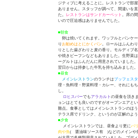
ジティブに考えることに。レストランで部屋
ありません。スタッフが調べて、間違いを直
た。
レストランはサンドカーペット
。席の間
いので圧迫感はありませんでした。
■朝食
卵は焼いてくれます。ワッフルとパンケー
り
お勧めはとにかくパン
。ロールはふんわり
りとした歯ざわりと麦の香り。モルディブ名
や焼きビーフンなどもありました。生野菜は
ーグルトはふんだんに用意されていました。
翌日からは持参した牛乳を持ち込みました。
■昼食
メインレストラン
のランチは
ブッフェスタ
理・魚料理・野菜料理・カレー、それにもち
し。
ロヒスバー
でも
アラカルト
の昼食を頂き
ョンはとても良いのですがオープンエアとい
難点。食事としてはメインレストランのほう
テラス席でドリンク、というのが正解のよう
■夕食
メインレストランでは、昼食より更に
バ
肉や魚
(
醤油味ソース有
)
などのメインや
が大皿で多種類用意されていました。プディ