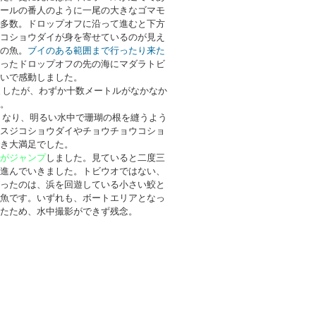
ールの番人のように一尾の大きなゴマモ
多数。ドロップオフに沿って進むと下方
コショウダイが身を寄せているのが見え
の魚。
ブイのある範囲まで行ったり来た
ったドロップオフの先の海にマダラトビ
いで感動しました。
ましたが、わずか十数メートルがなかなか
。
くなり、明るい水中で珊瑚の根を縫うよう
スジコショウダイやチョウチョウコショ
き大満足でした。
がジャンプ
しました。見ていると二度三
進んでいきました。トビウオではない、
ったのは、浜を回遊している小さい鮫と
魚です。いずれも、ボートエリアとなっ
たため、水中撮影ができず残念。