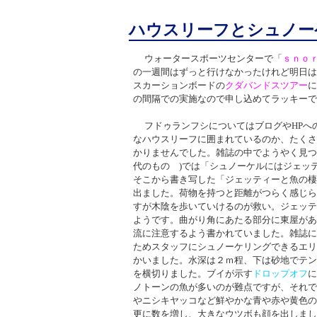
ハウスリーフとシュノー
ウォータースポーツセンターで「
ｓｎｏ
の一週間はずっと行けなかったけれど明日は
スカーションボードの
クダバンドスツアー
に
の間隔での実施なので申し込めてラッキーで
フドゥランフシについてはブログや
HP
へ
なハウスリーフに囲まれているのか、たくさ
かりませんでした。雑誌の中でようやく見つ
代のもの
)
では「シュノーケルにはジェッ
そこから書き写した「ジェッティーと魚の棲
出ました。荷物を持つと距離がつらく感じら
すが木陰を歩いていけるのが救い。ジェッテ
ようです。曲がり角にあたる部分に東屋があ
流に注意するよう書かれていました。雑誌に
ためスタッフにシュノーケリングできるエリ
かいました。水深は２ｍ程、下は砂地でテン
を横切りました。ブイが示す
ドロップオフ
に
ノトーンの魚が多いのが難点ですが、それで
やニシキヤッコなど鮮やかな青や赤や黄色の
更に数を増し、大きなウツボも顔を出しまし