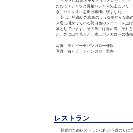
ベッドには南国モルディブということで
たのでＴシャツと長袖パジャマの上にフリー
き、バスタオルを掛け布団に寝ました。
朝は、甲高い九官鳥のような賑やかな鳥
ス窓に掛かっている乳白色のシェードを上げ
落としています。その先には青い海、それと
た。外に出て見ると、水上バンガローの桟橋
写真 左）ビーチバンガロー外観
写真 右）ビーチバンガロー室内
レストラン
朝食のためレストランに向かう道のりは