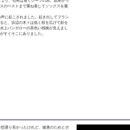
しょう、毛布は無くシーツのみ。肌寒かっ
スのベストまで重ね着してソックスを履
の声に起こされました。起き出してフラン
ると、浜辺の木々は低く枝を広げて影を
水上バンガローの茶色い桟橋が見えまし
がすぐそこにありました。
予想通り長かったけれど、健康のためとポ