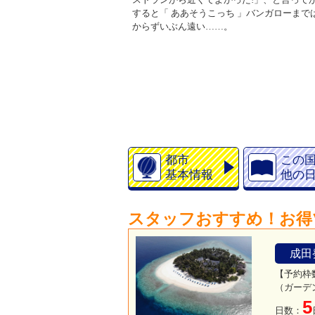
すると「 ああそうこっち 」バンガローま
からずいぶん遠い
……
。
都市
この
基本情報
他の
スタッフおすすめ！お得
成田
【予約枠
（ガーデ
5
日数：