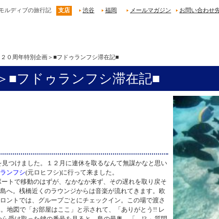
 モルディブの旅行記
支店
渋谷
福岡
メールマガジン
お問い合わせ
＜２０周年特別企画＞■フドゥランフシ滞在記■
＞■フドゥランフシ滞在記■
を見つけました。１２月に連休を取るなんて無謀かなと思い
ランフシ
(
元ロヒフシ
)
に行って来ました。
ボートで移動のはずが、なかなか来ず、その遅れを取り戻そ
島へ。桟橋近くのラウンジからは音楽が流れてきます。欧
ロントでは、グループごとにチェックイン。この場で渡さ
み。地図で「お部屋はここ」と示されて、「ありがとう
!!
レ
から受け取った鍵の番号を見ると、島の最奥。「
!?
」質問