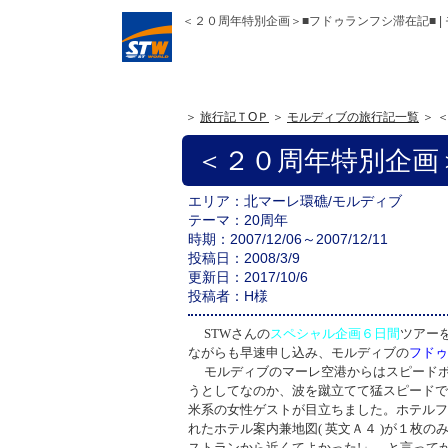
＜２０周年特別企画＞■フドゥランフシ滞在記■ |
旅行記ＴOＰ
モルディブの旅行記一覧
＜２０周年特別企画
エリア
北マーレ環礁
/モルディブ
テーマ
20周年
時期
2007/12/06～2007/12/11
投稿日
2008/3/9
更新日
2017/10/6
投稿者
H様
STW
さんの
スペシャル企画６日間
ツアー
ながらも早速申し込み、モルディブの
フドゥ
モルディブのマーレ空港からはスピード
うとしてなのか、波を蹴立てて猛スピードで
米系の女性ゲストが目立ちました。ホテルフ
れたホテル案内兼地図
(
英文Ａ４
)
が１枚の
ストランから近くてよかった
!
」、と言って