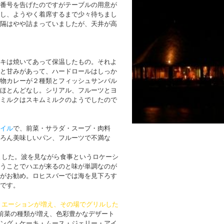
番号を告げたのですがテーブルの用意が
し、ようやく着席するまで少々待ちまし
隔はやや詰まっていましたが、天井が高
キは焼いてあって保温したもの。それよ
と甘みがあって、ハードロールはしっか
物カレーが２種類とフィッシュサンバル
ほとんどなし。シリアル、フルーツとヨ
ミルクはスキムミルクのようでしたので
イル
で、前菜・サラダ・スープ・肉料
ろん美味しいパン、フルーツで不満な
ました。波を見ながら食事というロケーシ
うことでハエが来るのと味が単調なのが
がお勧め。ロヒスバーでは海を見下ろす
です。
リエーションが増え、その場でグリルした
前菜の種類が増え、色彩豊かなデザート
ング・ケーキ・ムース・ジェリー・アイ