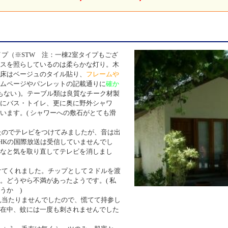
プ（※STW 注：一棟2室タイプもござ
スを照らしているのは柔らかな灯り。木
床はベージュのタイル貼り、
フレームや
ムページやパンレットの記載通りに
確か
もない
)
。テーブル類は良質なチーク材製
にバス・トイレ、更に奥に野外シャワ
います。
(
シャワーへの敷石がとても滑
たのでテレビをつけてみましたが、音は出
HK
の国際放送は受信していませんでし
なと気を取り直してテレビを消しまし
けてくれました。チップとして２ドルを渡
。どうやら不満があったようです。
(
私
ょうか
)
見当たりませんでしたので、慌てて持参し
在中、蚊には一度も刺されませんでした