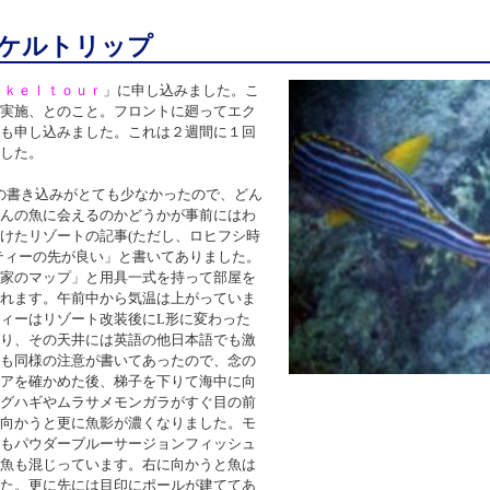
ケルトリップ
ｒｋｅｌｔｏｕｒ
」に申し込みました。こ
実施、とのこと。フロントに廻ってエク
も申し込みました。これは２週間に１回
した。
の書き込みがとても少なかったので、どん
んの魚に会えるのかどうかが事前にはわ
けたリゾートの記事
(
ただし、ロヒフシ時
ティーの先が良い」と書いてありました。
家のマップ」と用具一式を持って部屋を
れます。午前中から気温は上がっていま
ィーはリゾート改装後に
L
形に変わった
り、その天井には英語の他日本語でも激
も同様の注意が書いてあったので、念の
アを確かめた後、梯子を下りて海中に向
グハギやムラサメモンガラがすぐ目の前
向かうと更に魚影が濃くなりました。モ
もパウダーブルーサージョンフィッシュ
魚も混じっています。右に向かうと魚は
た。更に先には目印にポールが建ててあ