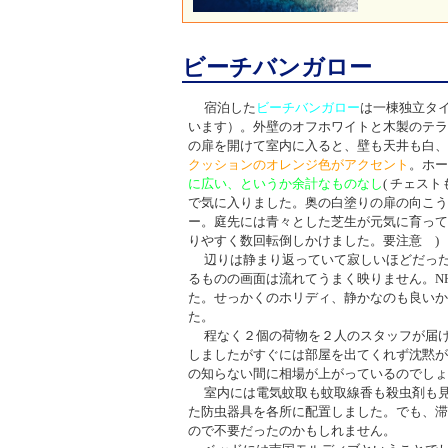
ビーチバンガロー
宿泊した
ビーチバンガロー
は一棟独立タイ
います）。外壁のオフホワイトと木製のテラ
の扉を開けて室内に入ると、壁も天井も白、
クッションのオレンジ色がアクセント
。ホー
に広い、というか余計なものなし
(
チェスト
で気に入りました。奥の白塗りの扉の向こう
ー。庭先には青々とした芝生が元気に育って
りやすく数回転倒しかけました。要注意
)
辺りは静まり返っていて寂しいほどだっ
るものの画面は流れてうまく映りません。
N
た。せっかくのホリディ、静かなのも良いか
た。
程なく２個の荷物を２人のスタッフが届
しましたがすぐには部屋を出てくれず沈黙が
の知らない間に相場が上がっているのでし
室内には電気蚊取も蚊取線香も殺虫剤も
た防虫器具を各所に配置しました。でも、滞
ので不要だったのかもしれません。