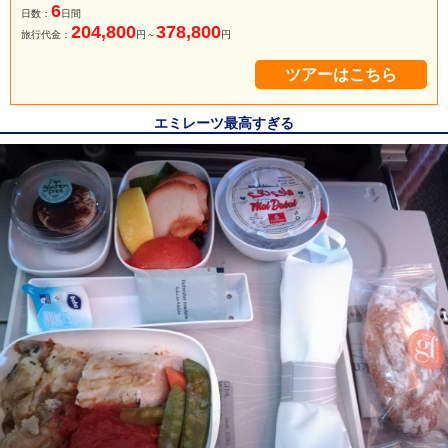
6
日数：
日間
204,800
378,800
旅行代金：
円～
円
ツアーはこちら
エミレーツ最高すぎる