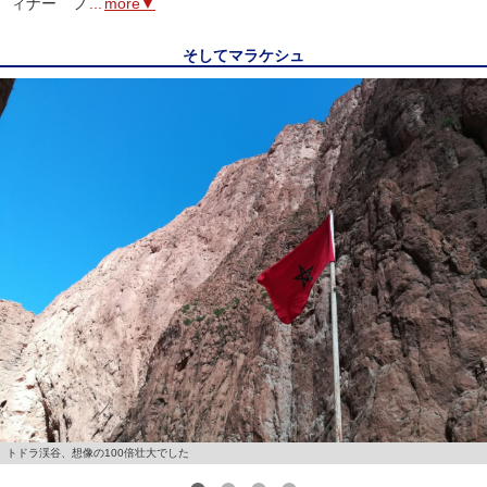
ィナー フ
...
more▼
そしてマラケシュ
トドラ渓谷、想像の100倍壮大でした