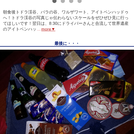
1
2
3
4
朝食後トドラ渓谷、バラの谷、ワルザワート、アイトベンハッドゥ
へ！トドラ渓谷の写真じゃ伝わらないスケールをぜひぜひ見に行っ
てほしいです！翌日は、8:30にドライバーさんと合流して世界遺産
のアイトベンハッ
...
more▼
最後に・・・