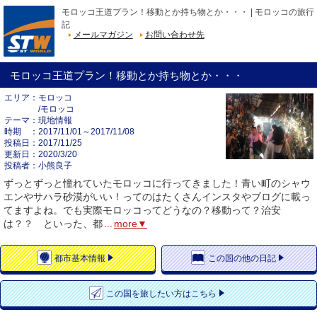
モロッコ王道プラン！移動とか持ち物とか・・・ | モロッコの旅行
記
メールマガジン
お問い合わせ先
モロッコ王道プラン！移動とか持ち物とか・・・
エリア
モロッコ
/モロッコ
テーマ
現地情報
時期
2017/11/01～2017/11/08
投稿日
2017/11/25
更新日
2020/3/20
投稿者
小熊良子
ずっとずっと憧れていたモロッコに行ってきました！青い町のシャウ
エンやサハラ砂漠がいい！ってのはたくさんインスタやブログに載っ
てますよね。でも実際モロッコってどうなの？移動って？治安
は？？ といった、都
...
more▼
都市
基本情報
この国の
他の日記
この国を
旅したい方はこちら