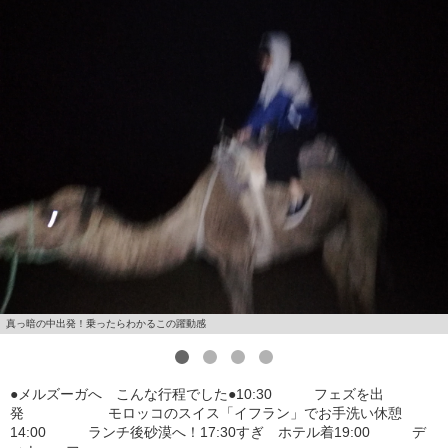
真っ暗の中出発！乗ったらわかるこの躍動感
1
2
3
4
●メルズーガへ こんな行程でした●10:30 フェズを出
発 モロッコのスイス「イフラン」でお手洗い休憩
14:00 ランチ後砂漠へ！17:30すぎ ホテル着19:00 デ