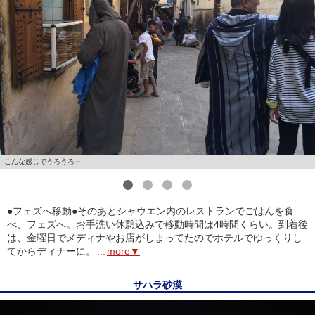
こんな感じでうろうろ～
1
2
3
4
●フェズへ移動●そのあとシャウエン内のレストランでごはんを食
べ、フェズへ。お手洗い休憩込みで移動時間は4時間くらい。到着後
は、金曜日でメディナやお店がしまってたのでホテルでゆっくりし
てからディナーに。
...
more▼
サハラ砂漠