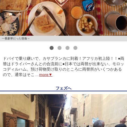
一番豪華だった朝食～
1
2
3
4
ドバイで乗り継いで、カサブランカに到着！アフリカ初上陸！！●両
替はドライバーさんとの合流前に●日本では両替が出来ない、モロッ
コディルハム。預け荷物受け取りのところに両替所がいくつかある
ので、通常はそこ
...
more▼
フェズへ