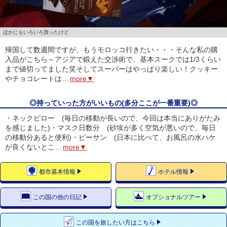
ほかにもいろいろ買ったけど
帰国して数週間ですが、もうモロッコ行きたい・・・そんな私の購
入品がこちら～アジアで鍛えた交渉術で、基本スークでは1/3くらい
まで値切ってました笑そしてスーパーはやっぱり楽しい！クッキー
やチョコレートは
...
more▼
◎持っていった方がいいもの(多分ここが一番重要)◎
・ネックピロー (毎日の移動が長いので、今回は本当にありがたみ
を感じました)・マスク日数分 (砂埃が多く空気が悪いので、毎日
の移動分あると便利)・ビーサン (日本に比べて、お風呂の水ハケ
が良くないとこ
...
more▼
都市
基本情報
ホテル
情報
この国の
他の日記
オプショナルツアー
この国を
旅したい方はこちら