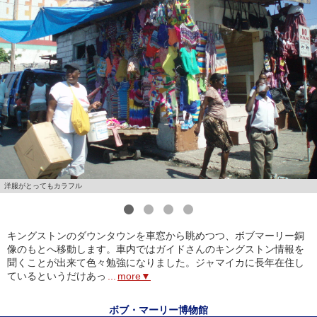
洋服がとってもカラフル
1
2
3
4
キングストンのダウンタウンを車窓から眺めつつ、ボブマーリー銅
像のもとへ移動します。車内ではガイドさんのキングストン情報を
聞くことが出来て色々勉強になりました。ジャマイカに長年在住し
ているというだけあっ
...
more▼
ボブ・マーリー博物館