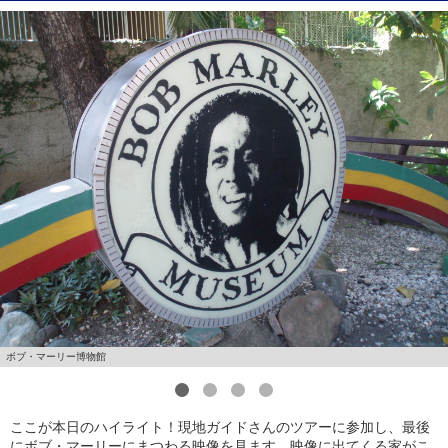
ボブ・マーリー博物館
1
2
3
4
ここが本日のハイライト！現地ガイドさんのツアーに参加し、最後
にボブ・マーリーにまつわる映像を見ます。映像に出てくる家がこ