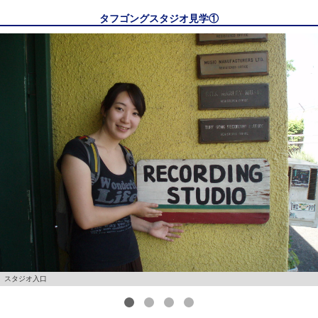
タフゴングスタジオ見学①
スタジオ入口
1
2
3
4