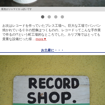
配色がジャマイカっぽいです
1
2
3
4
お次はレコードを作っていたプレス工場へ。巨大な工場でバンバン
焼かれているＣＤの想像はつくものの、レコードってこんな手作業
で作るの!?という町工場的なところでした。カリブ海ではとっても
貴重な設備だった様
...
more▼
お土産に・・・