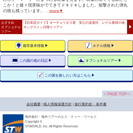
こか！と後々現実味がでてきてドキドキしました。狙撃された弾丸
の痕も残っています。
...
more▼
おすすめ
【日本語ガイド】オーチョリオス発 安心の送迎付 レゲエ発祥の地
オプショナル
キングストン日帰りツアー
ツアー
都市
基本情報
ホテル
情報
この国の
他の日記
オプショナルツアー
この国を
旅したい方はこちら
会社概要
|
個人情報保護方針
|
旅行業約款・条件書
海外旅行・海外ツアーのエス・ティー・ワールド
Copyright ©
STWORLD, Inc. All Rights Reserved.