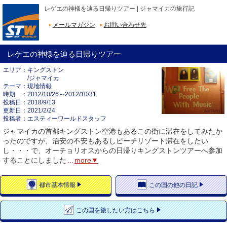
レゲエの神様を辿る日帰りツアー | ジャマイカの旅行記
メールマガジン
お問い合わせ先
レゲエの神様を辿る日帰りツアー
エリア
キングストン
/ジャマイカ
テーマ
現地情報
時期
2012/10/26～2012/10/31
投稿日
2018/9/13
更新日
2021/2/24
投稿者
エスティーワールドスタッフ
ジャマイカの首都キングストン空港もあるこの街に滞在をしてみたか
ったのですが、治安の不安もあるしビーチリゾート滞在をしたい
し・・・で、オーチョリオスからの日帰りキングストンツアーへ参加
することにしました
...
more▼
都市
基本情報
この国の
他の日記
この国を
旅したい方はこちら