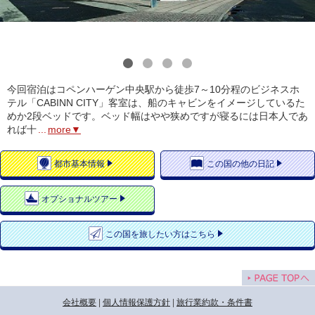
1
2
3
4
今回宿泊はコペンハーゲン中央駅から徒歩7～10分程のビジネスホ
テル「CABINN CITY」客室は、船のキャビンをイメージしているた
めか2段ベッドです。ベッド幅はやや狭めですが寝るには日本人であ
れば十
...
more▼
都市
基本情報
この国の
他の日記
オプショナルツアー
この国を
旅したい方はこちら
会社概要
|
個人情報保護方針
|
旅行業約款・条件書