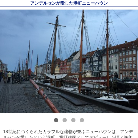
アンデルセンが愛した港町ニューハウン
1
2
3
4
18世紀につくられたカラフルな建物が並ぶニューハウンは、アンデ
ルセンが愛したという港町。童話作家としてデビューした頃と晩年