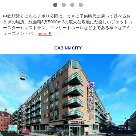
1
2
3
4
中欧駅近くにあるチボリ公園は、まさに子供時代に戻って遊べるお
とぎの場所。総面積8万5000ｍ2の広大な敷地にた楽しいジェットコ
ースターやレストラン、コンサートホールなどまである様々なアミ
ューズメントパ
...
more▼
CABINN CITY