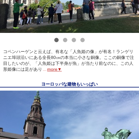
1
2
3
4
コペンハーゲンと云えば、有名な「人魚姫の像」が有名！ランゲリ
ニエ埠頭沿いにある全長80㎝の本当に小さな銅像。ここの銅像で注
目したいのが、「人魚姫は下半身が魚」が当たり前なのに、この人
形姫像には足があり
...
more▼
ヨーロッパな建物もいっぱい