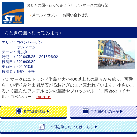
おとぎの国へ行ってみよう♪ | デンマークの旅行記
メールマガジン
お問い合わせ先
おとぎの国へ行ってみよう♪
エリア
コペンハーゲン
/デンマーク
テーマ
街歩き
時期
2016/05/25～2016/06/02
投稿日
2016/06/29
更新日
2017/10/6
投稿者
荒野 千春
デンマークはユトランド半島と大小400以上もの島々から成り、可愛
らしい街並みと田園が広がるおとぎの国と云われています。小さいこ
ろよく読んだアンデルセンの童話やブロックのレゴ、陶器のロイヤ
ル・コペンハー
...
more▼
都市
基本情報
この国の
他の日記
この国を
旅したい方はこちら