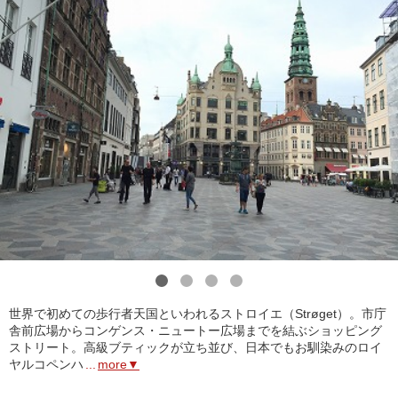
1
2
3
4
世界で初めての歩行者天国といわれるストロイエ（Strøget）。市庁
舎前広場からコンゲンス・ニュートー広場までを結ぶショッピング
ストリート。高級ブティックが立ち並び、日本でもお馴染みのロイ
ヤルコペンハ
...
more▼