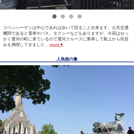
1
2
3
4
コペンハーゲンは中心であれば歩いて回ること出来ます。公共交通
機関であると電車やバス、タクシーなどもありますが、今回はせっ
かく運河の町に来ているので運河クルーズに乗車して船上から街並
みを満喫してきました
...
more▼
人魚姫の像