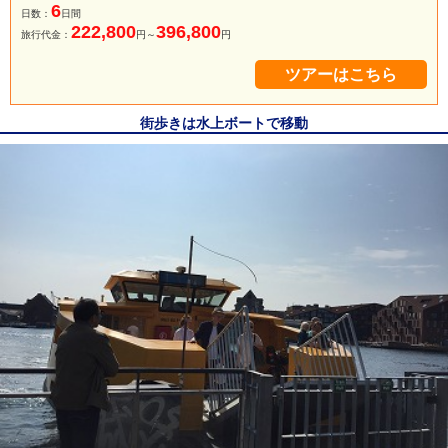
6
日数：
日間
222,800
396,800
旅行代金：
円～
円
ツアーはこちら
街歩きは水上ボートで移動