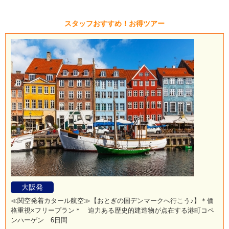
スタッフおすすめ！お得ツアー
大阪発
≪関空発着カタール航空≫【おとぎの国デンマークへ行こう♪】＊価
格重視×フリープラン＊ 迫力ある歴史的建造物が点在する港町コペ
ンハーゲン 6日間