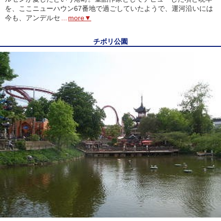
を、ここニューハウン67番地で過ごしていたようで、運河沿いには
今も、アンデルセ
...
more▼
チボリ公園