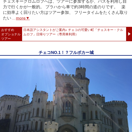
チェスキークロムロフへは、ツアーに参加するか、バスを利用し自
力で行くかが一般的。 プラハから車で約3時間の道のりです。 楽
に効率よく回りたい方はツアー参加、 フリータイムをたくさん取り
たい
...
more▼
おすすめ
日本語アシスタントがご案内♪ チェコの可愛い町「チェスキー・クル
オプショナル
ムロフ」日帰りツアー（専用車利用）
ツアー
チェコNO.1！？フルボカー城