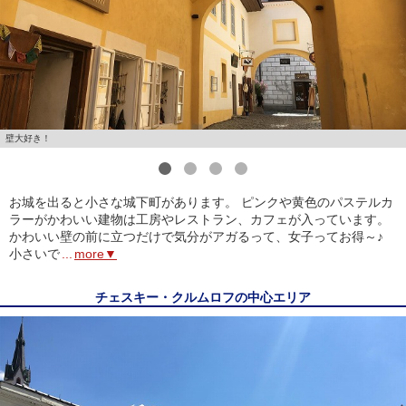
壁大好き！
1
2
3
4
お城を出ると小さな城下町があります。 ピンクや黄色のパステルカ
ラーがかわいい建物は工房やレストラン、カフェが入っています。
かわいい壁の前に立つだけで気分がアガるって、女子ってお得～♪
小さいで
...
more▼
チェスキー・クルムロフの中心エリア