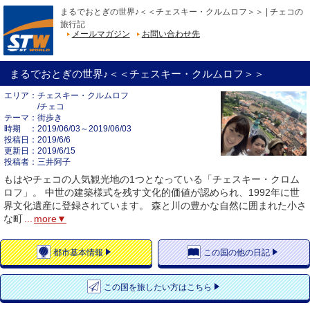
まるでおとぎの世界♪＜＜チェスキー・クルムロフ＞＞ | チェコの
旅行記
メールマガジン
お問い合わせ先
まるでおとぎの世界♪＜＜チェスキー・クルムロフ＞＞
エリア
チェスキー・クルムロフ
/チェコ
テーマ
街歩き
時期
2019/06/03～2019/06/03
投稿日
2019/6/6
更新日
2019/6/15
投稿者
三井阿子
もはやチェコの人気観光地の1つとなっている「チェスキー・クロム
ロフ」。 中世の建築様式を残す文化的価値が認められ、1992年に世
界文化遺産に登録されています。 森と川の豊かな自然に囲まれた小さ
な町
...
more▼
都市
基本情報
この国の
他の日記
この国を
旅したい方はこちら