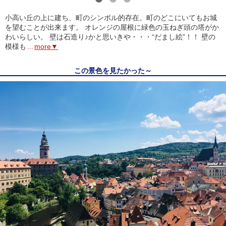
1
2
3
小高い丘の上に建ち、町のシンボル的存在。町のどこにいてもお城
を望むことが出来ます。 オレンジの屋根に緑色の玉ねぎ頭の塔がか
わいらしい。 壁は石造り♪かと思いきや・・・“だまし絵”！！ 壁の
模様も
...
more▼
この景色を見たかった～