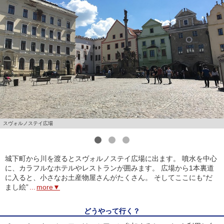
スヴォルノステイ広場
1
2
3
城下町から川を渡るとスヴォルノステイ広場に出ます。 噴水を中心
に、カラフルなホテルやレストランが囲みます。 広場から1本裏道
に入ると、小さなお土産物屋さんがたくさん。 そしてここにも“だ
まし絵”
...
more▼
どうやって行く？