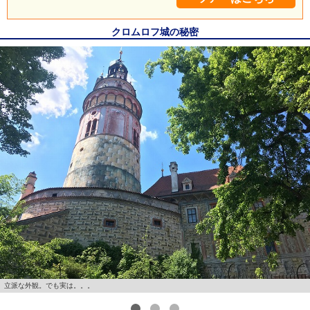
クロムロフ城の秘密
立派な外観。でも実は。。。