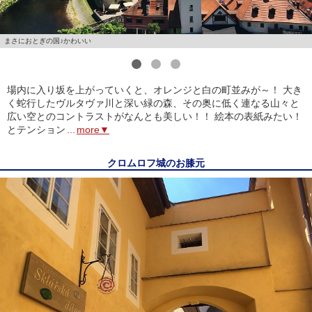
まさにおとぎの国♪かわいい
1
2
3
場内に入り坂を上がっていくと、オレンジと白の町並みが～！ 大き
く蛇行したヴルタヴァ川と深い緑の森、その奥に低く連なる山々と
広い空とのコントラストがなんとも美しい！！ 絵本の表紙みたい！
とテンション
...
more▼
クロムロフ城のお膝元