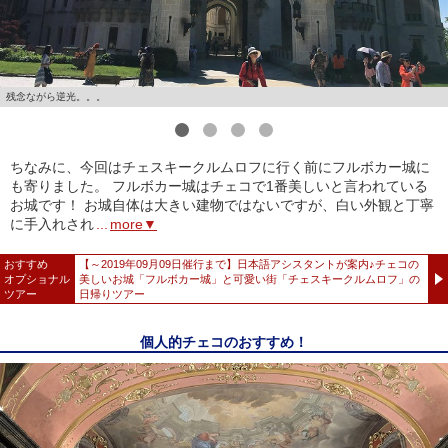
残念ながら逆光。。。
1
2
3
4
ちなみに、今回はチェスキークルムロフに行く前にフルボカー城に
も寄りました。 フルボカー城はチェコで1番美しいと言われている
お城です！ お城自体は大きい建物ではないですが、白い外観と丁寧
に手入れされ
...
more▼
おすすめ
【～2019年09月09日催行まで】日本語アシスタントが案内♪チェコの
オプショナル
美しいお城「フルボカー城」と可愛い街「チェスキークルムロフ」の
ツアー
日帰りツアー
個人的チェコのおすすめ！