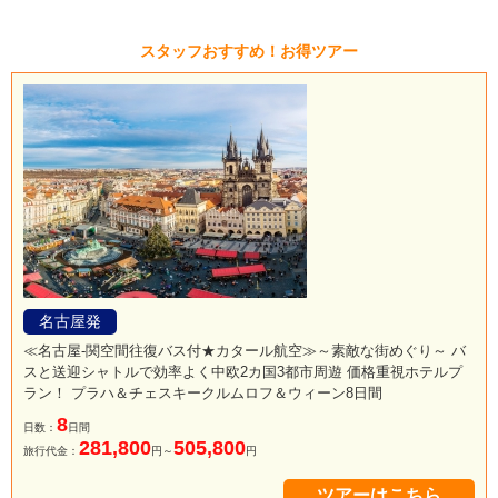
スタッフおすすめ！お得ツアー
名古屋発
≪名古屋-関空間往復バス付★カタール航空≫～素敵な街めぐり～ バ
スと送迎シャトルで効率よく中欧2カ国3都市周遊 価格重視ホテルプ
ラン！ プラハ＆チェスキークルムロフ＆ウィーン8日間
8
日数：
日間
281,800
505,800
旅行代金：
円～
円
ツアーはこちら