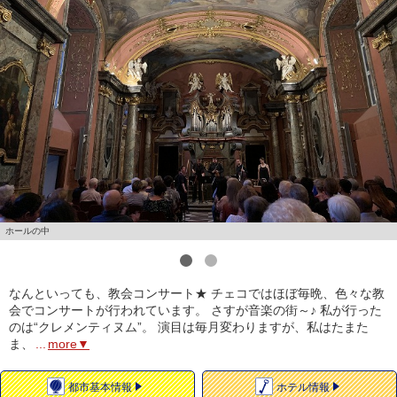
ホールの中
1
2
なんといっても、教会コンサート★ チェコではほぼ毎晩、色々な教
会でコンサートが行われています。 さすが音楽の街～♪ 私が行った
のは“クレメンティヌム”。 演目は毎月変わりますが、私はたまた
ま、
...
more▼
都市
基本情報
ホテル
情報