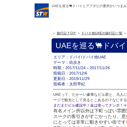
UAEを巡る🐫ドバイとアブダビの要所かいつまみ✨
旅行記ＴOＰ
ドバイ他UAEの旅行記一覧
UAEを巡る🐫ドバ
エリア
ドバイ
/ドバイ他UAE
テーマ
街歩き
時期
2017/11/24～2017/11/26
投稿日
2017/12/6
更新日
2019/11/29
投稿者
太田早紀
UAEって、たかーい豪華なビル群と、凡人
ージで観光として見るとこあるの？なにする
まだまだビル建設中！金は使ってナンボ！
そ
有名メイン所以外は下町っぽい雰囲
スークの客引きがすごかったり、意
にとっては非常に動きやすい街です