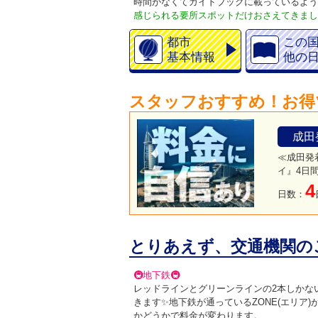
時間がなくてガイドブックに載っているよう
感じられる要所スポットだけおさえてきまし
都市
この
基本情報
他の
スタッフおすすめ！お得
成田
≪成田発
イ』4日
4
日数：
とりあえず、交通機関の
🚇
地下鉄
🚇
レッドラインとグリーンラインの2本しかな
きます
✨
地下鉄が通っているZONE(エリア
かどうかで料金が変わります。