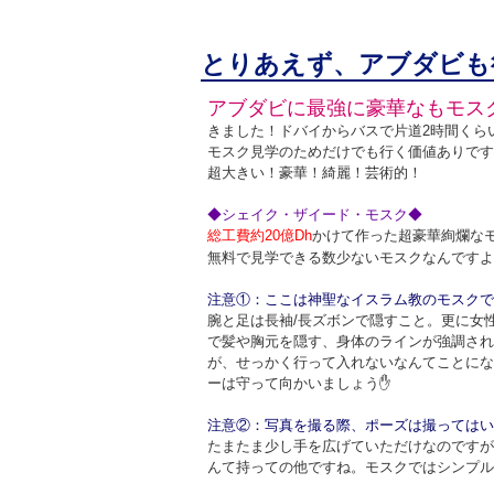
とりあえず、アブダビも
アブダビに最強に豪華なもモス
きました！ドバイからバスで片道2時間くら
モスク見学のためだけでも行く価値ありです
超大きい！豪華！綺麗！芸術的！
◆シェイク・ザイード・モスク◆
総工費約20億Dh
かけて作った超豪華絢爛な
無料で見学できる数少ないモスクなんですよ
注意①：ここは神聖なイスラム教のモスクで
腕と足は長袖/長ズボンで隠すこと。更に女
で髪や胸元を隠す、身体のラインが強調され
が、せっかく行って入れないなんてことにな
ーは守って向かいましょう
✋
注意②：写真を撮る際、ポーズは撮ってはい
たまたま少し手を広げていただけなのですが
んて持っての他ですね。モスクではシンプル