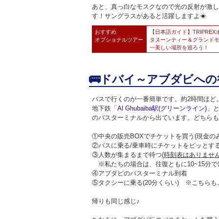
あと、真っ白なモスクなので光の反射が激し
す！サングラスがあると活躍しますよ
☀
おすすめ
【日本語ガイド】TRIPRE
オプショナル
ツアー
タヌーンティー＆グランドモ
一美しい場所を巡ろう！
🚌ドバイ～アブダビへの
バスで行くのが一番簡単です。約2時間ほど
地下鉄「
Al Ghubaiba
駅(グリーンライン)
」
のバスターミナルから出ています。どちらも
①中央の販売BOXでチケットを買う(現金の
②バスに乗る/乗車時にチケットをピッとす
③人数が集まるまで待つ(
時刻表はありませ
※私たちの場合は、往復ともに10~15分
④アブダビのバスターミナル到着
⑤タクシーに乗る(20分くらい) ※こちら
帰りも同じ感じ♪