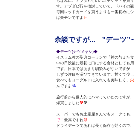
ちなみに、アブダビ行のバスチケットを買う
す。アブダビ行を検討していて、ドバイの観
毎回レッドカードを買うよりも一番初めにシ
ば楽チンですよ
✨
余談ですが... ”デーツ
◆デーツ(ナツメヤシ)◆
イスラム教の聖典コーランで「神の与えた食
中の日没後に最初に口にする食材としても用
です。日本ではあまり馴染みがないですが、
しずつ注目を浴びてきています。甘くて少し
食べてもヨーグルトに入れても美味しく、
栄
んですよ
👰
旅行前から個人的にハマっていたのですが、
爆買しました
💖
💖
スーパーでもお土産屋さんでもスークでも、
で！
最高ですね
😅
ドライデーツであれば長く保存も効くので、