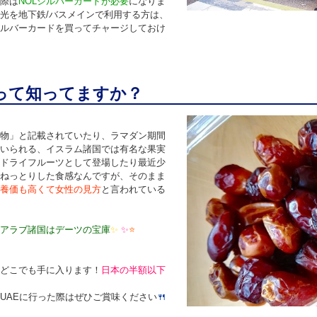
際は
NOLシルバーカードが必要
になりま
光を地下鉄/バスメインで利用する方は、
ルバーカードを買ってチャージしておけ
”って知ってますか？
物」と記載されていたり、ラマダン期間
いられる、イスラム諸国では有名な果実
ドライフルーツとして登場したり最近少
ねっとりした食感なんですが、そのまま
養価も高くて女性の見方
と言われている
アラブ諸国はデーツの宝庫
✨
✨
⭐
どこでも手に入ります！
日本の半額以下
UAEに行った際はぜひご賞味ください
🍴