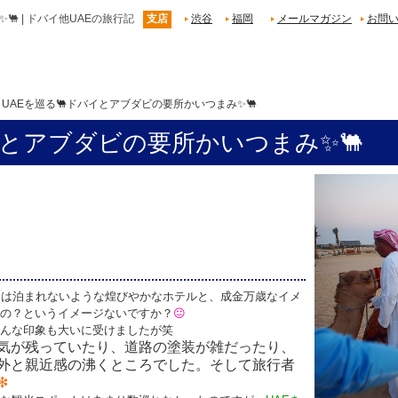
 | ドバイ他UAEの旅行記
支店
渋谷
福岡
メールマガジン
お問
UAEを巡る🐫ドバイとアブダビの要所かいつまみ✨🐫
イとアブダビの要所かいつまみ✨🐫
には泊まれないような煌びやかなホテルと、成金万歳なイメ
の？というイメージないですか？
😐
んな印象も大いに受けましたが笑
気が残っていたり、道路の塗装が雑だったり、
外と親近感の沸くところでした。そして旅行者
❇