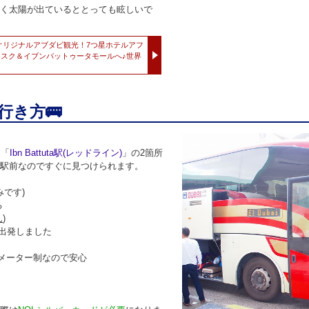
く太陽が出ているととっても眩しいで
Xオリジナルアブダビ観光！7つ星ホテルアフ
スク＆イブンバットゥータモールへ♪世界
行き方🚌
。
と「
Ibn Battuta駅(レッドライン)
」の2箇所
駅前なのですぐに見つけられます。
みです)
る
ん
)
で出発しました
もメーター制なので安心