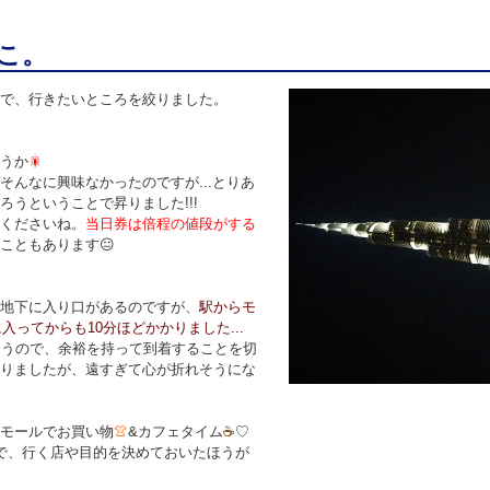
こ。
で、行きたいところを絞りました。
うか
🎇
んなに興味なかったのですが...とりあ
ろうということで昇りました!!!
くださいね。
当日券は倍程の値段がする
こともあります
😐
地下に入り口があるのですが、
駅からモ
入ってからも10分ほどかかりました...
まうので、余裕を持って到着することを切
りましたが、遠すぎて心が折れそうにな
モールでお買い物
👚
&カフェタイム
☕
♡
で、行く店や目的を決めておいたほうが