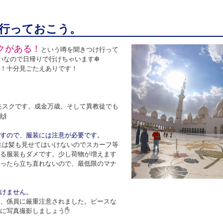
行っておこう。
クがある！
という噂を聞きつけ行って
いなので日帰りで行けちゃいます
❇
！十分見ごたえありです！
モスクです。成金万歳
異教徒でも
。そして
🙌
すので、服装には注意が必要です。
性は髪も見せてはいけないのでスカーフ等
る服装もダメです。少し荷物が増えます
ったら立ち直れないので、最低限のマナ
けません。
、係員に厳重注意されました。ピースな
に写真撮影しましょう
✋