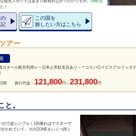
な観光スポットはあまり数巡れなかったのですが、
UAEを
た！
国の
この国を
日記
旅したい方はこちら
ツアー
発
着カタール航空利用≫～日本人常駐支店あり～＊コスパ◎イビスアルリッガ
間
121,800
231,800
日間
旅行代金：
円～
円
こと。
いので超シンプル！1回乗ればマスターで
)が分かれていて、そのZONEをいくつ跨ぐ