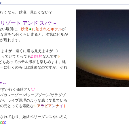
。
行くなら、
砂漠、見たくない？
 リゾート アンド スパ*～
ない場所に、
砂漠
🌵
に泊まれるホテル
が
な道を45分くらい走ると、次第にビルが
が現れます。
すが.. 遠くに道も見えますが...)
まっていてとっても
幻想的
なんです
✨
などもあってホテル滞在も楽しめます。建
ーに行くのもほぼ迷路なのですが、それ
*～
ですが行く価値アリ
♡
ン/カレーゾーン/ソープゾーン/サラダゾ
が、ライブ調理のような感じで見ている
の元とっても素敵な
✨
ア
ラ
ビ
ア
ン
ナ
イ
ト
されており、始終ベリーダンスやいろん
💃
💃
💃