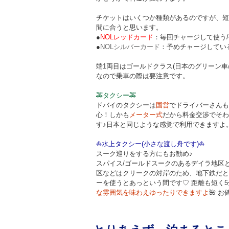
チケットはいくつか種類があるのですが、短
間に合うと思います。
●
NOLレッドカード
：毎回チャージして使う/
●
NOLシルバーカード
：予めチャージしているタ
端1両目はゴールドクラス(日本のグリーン車
なので乗車の際は要注意です。
🚕
タクシー
🚕
ドバイのタクシーは
国営
でドライバーさんも
心！しかも
メーター式
だから料金交渉でそわ
す♪日本と同じような感覚で利用できますよ
⛵
水上タクシー(小さな渡し舟です)
⛵
スーク巡りをする方にもお勧め♪
スパイス/ゴールドスークのあるデイラ地区
区などはクリークの対岸のため、地下鉄だと
ーを使うとあっという間です♡ 距離も短く
な雰囲気を味わえゆったりできますよ
🌺 