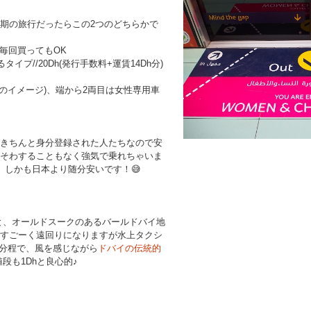
期の旅行だったらこの2つのどちらかで
毎回買ってもOK
イプ//20Dh(発行手数料+運賃14Dh分)
のイメージ)、端から2両目は女性専用車
きちんと身分登録された人たちなので安
そわすることもなく強気で乗れちゃいま
。しかも日本より随分安いです！
😅
と、オールドスークのあるバールドバイ地
すごーく遠回りになりますが水上タクシ
5分程で、風を感じながら
ドバイの伝統的
お値段も1Dhと良心的♪