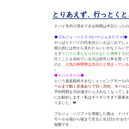
とりあえず、行っとくと
ドバイ市内で滞在できる時間は半日だったの
◆ブルジュ・ハリファ(バージュカリファ)◆
やっぱりドバイの代名詞といえばこれでしょ
個人的には外から見れたらいいかなくらいでそ
えず
ドバイに来たなら行かないと後悔する
だ
行くことを決めている方は前売り券を買って
のと、
人気の時間帯は当日だと埋まっている
↓
◆ドバイモール◆
という超超超絶大きなショッピングモールの
ールまで動く歩道ありで15～20分、モールに
予約時間を15分過ぎたら入れなくなってし
にお勧めします！私はギリギリすぎて最後走
りました...
💔
ブルジュ・ハリファを堪能した後は、ドバイ
モールを端から端まで見ると丸1日かかるの
無難です。