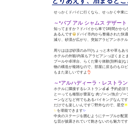
とりあえず、泊まるとこ
せっかくドバイに行くなら、せっかく中東に
～*バブ アル シャムス デザート
知ってますか？ドバイから車で1時間かから
あるんです
😁
ドバイ市内から整備された快適
減り、砂漠が広がり、突如アラビアンホテル
周りはほぼ砂漠のみ!!!(ちょっと木や草もありま
ホテルの外観/内装も
アラビアン
っぽくまと
プールや卓球台、らくだ乗り体験(別料金)
物の構造が複雑なので、部屋に戻るのもロビ
もまた楽しいですよ
👌
～*
アルハディーラ・レストラン
ホテルに隣接するレストラン
🍏
🍎
予約必須
とーっても種類が豊富な 肉ゾーン/魚介ゾー
ーンなどなど何でもあるバイキングなんです
だけでも楽しいんです♡野外なので、星空
🌟
✨
を堪能できます
✨
中央のステージを囲むようにテーブルが配置
な芸が披露されていて飽きないのも魅力です