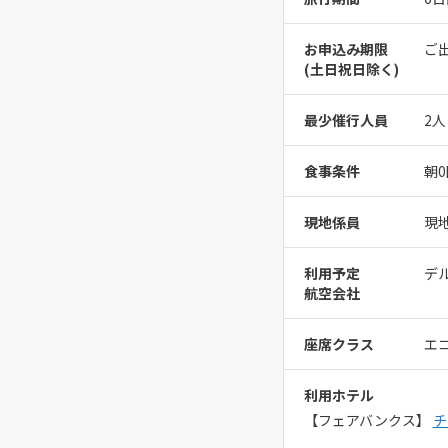
お申込み期限
ご
(⼟⽇祝⽇除く)
最少催行人員
2人
食事条件
朝0
現地係員
現
利用予定
デ
航空会社
座席クラス
エ
利用ホテル
【フェアバンクス】
チ