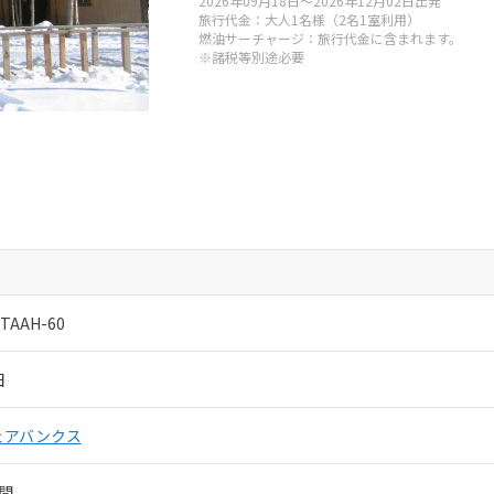
2026年09月18日～2026年12月02日出発
ァクトリー
旅行代金：大人1名様（2名1室利用）
燃油サーチャージ：旅行代金に含まれます。
※諸税等別途必要
050-5530-6742
:00-19:00
年始
取扱管理者：
秋田健三郎・小圷孝幸
-TAAH-60
田
ェアバンクス
間