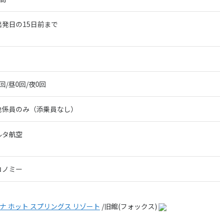
出発日の15日前まで
回/昼0回/夜0回
地係員のみ（添乗員なし）
ルタ航空
コノミー
ナ ホット スプリングス リゾート
/旧館(フォックス)