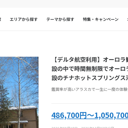
索
エリアから探す
テーマから探す
特集・キャンペーン
マルタ
冬旅
スペイン
ゴールデンウィー
い合わせ
フランス
夏旅
モナコ
い合わせフォームをお送りいただいた時点で、キャンセル料は発生しま
【デルタ航空利用】オーロラ
わせください。
ルクセンブルク
イギリス
ご予約・お問い合わせいただく前に、ツアー画面をキャプチャして保存
設の中で時間無制限でオーロ
チェコ
オーストリア
設のチナホットスプリングス
スロヴァキア
アイスランド
約・お問い合わせ
来店予約の申し
鑑賞率が高いアラスカで一生に一度の体験
ン
デンマーク
ノルウェー
リトアニア
ギリシャ
い合わせ
486,700円～1,050,70
ア
モンテネグロ
ブルガリア
アーコード
UA-TAAH-60
をお伝えください
ア
ボスニア・ヘルツェゴビナ
セルビア