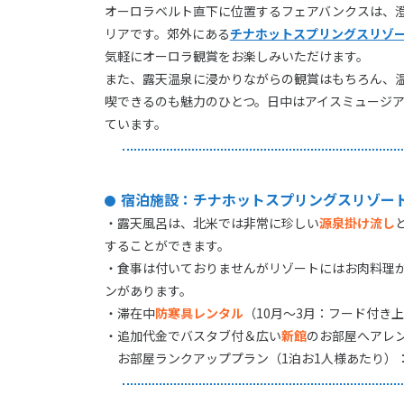
オーロラベルト直下に位置するフェアバンクスは、
リアです。郊外にある
チナホットスプリングスリゾ
気軽にオーロラ観賞をお楽しみいただけます。
また、露天温泉に浸かりながらの観賞はもちろん、
喫できるのも魅力のひとつ。日中はアイスミュージ
ています。
宿泊施設：チナホットスプリングスリゾー
・露天風呂は、北米では非常に珍しい
源泉掛け流し
することができます。
・食事は付いておりませんがリゾートにはお肉料理
ンがあります。
・滞在中
防寒具レンタル
（10月～3月：フード付き
・追加代金でバスタブ付＆広い
新館
のお部屋へアレ
お部屋ランクアッププラン（1泊お1人様あたり）：10