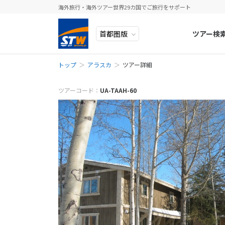
海外旅行・海外ツアー世界29カ国でご旅行をサポート
ツアー検
トップ
アラスカ
ツアー詳細
ヨーロッパ
人気のテーマ
イタリア
秋旅
メールでお問
中近東・トルコ
お得な旅
ドイツ
年末年始
ツアーコード：
UA-TAAH-60
※ご予約・お問
予約・お問い合
アフリカ
誰と行く？
ベルギー
※該当ツアーを
アジア
目的
スイス
ロシア・中央アジア
ポーランド
予
アメリカ・カナダ
スウェーデ
中南米・カリブ海
ラトビア
お電話でお問
モルディブ・他インド洋
スロヴェニ
お電話の際にツ
太平洋地域
北マケドニ