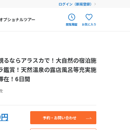
ログイン（新規登録）
オプショナルツアー
閲覧履歴
お気に入り
ク
ポルトガル
春旅
オランダ
せん。お気軽にご
観るならアラスカで！大自然の宿泊施
アイルランド
まだ履歴がありません
まだ登録がありません
してください。
ラ鑑賞！天然温泉の露店風呂等充実施
ハンガリー
滞在！6日間
フィンランド
込み
を
エストニア
クロアチア
0円
ルーマニア
予約・お問い合わせ
フェロー諸島