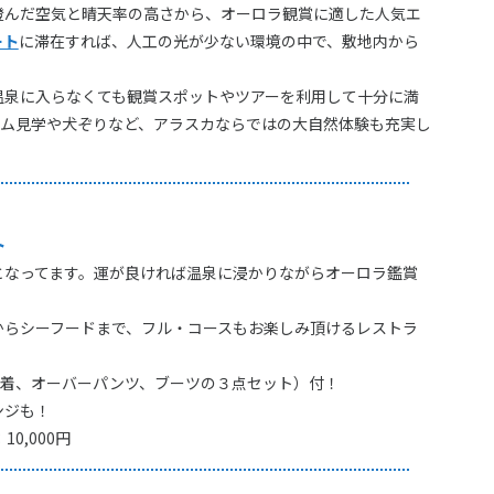
澄んだ空気と晴天率の高さから、オーロラ観賞に適した人気エ
ート
に滞在すれば、人工の光が少ない環境の中で、敷地内から
温泉に入らなくても観賞スポットやツアーを利用して十分に満
アム見学や犬ぞりなど、アラスカならではの大自然体験も充実し
ト
となってます。運が良ければ温泉に浸かりながらオーロラ鑑賞
からシーフードまで、フル・コースもお楽しみ頂けるレストラ
上着、オーバーパンツ、ブーツの３点セット）付！
ンジも！
,000円