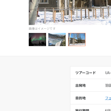
オセアニア
アメリカフ
ハワイ
営業時間：
11
画像はイメージです
定休日：
年末
総合旅行業務
ツアーコード
UA
出発地
羽
目的地
フ
旅行期間
6日