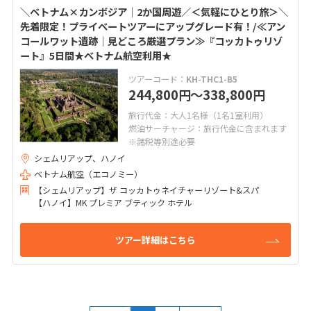
＼ベトナム×カンボジア│2か国周遊／＜気軽にひとり旅＞＼
先着限定！プライベートツアーにアップグレード有！/≪アン
コールワット遺跡│見どころ厳選プラン≫『コッカトゥリゾ
ート』5日間★ベトナム航空利用★
ツアーコード：
KH-THC1-B5
244,800
〜338,800
円
円
旅行代金：大人1名様（1名1室利用）
燃油サーチャージ：旅行代金に含まれます
※諸税等別途必要
シェムリアップ、ハノイ
ベトナム航空（エコノミー）
【シェムリアップ】ザ コッカトゥネイチャーリゾート&スパ
【ハノイ】MK プレミア ブティック ホテル
ツアー詳細はこちら