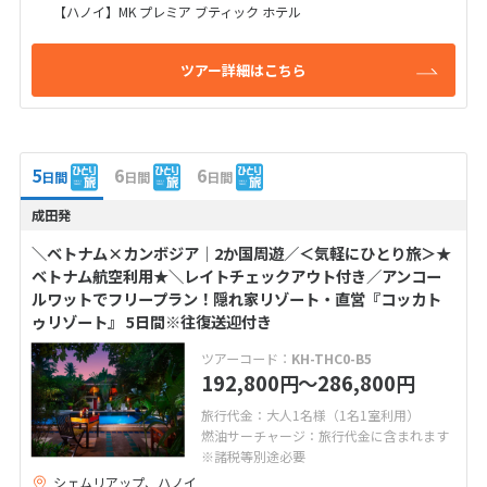
【ハノイ】MK プレミア ブティック ホテル
ツアー詳細はこちら
5
6
6
日間
日間
日間
成田発
＼ベトナム×カンボジア│2か国周遊／＜気軽にひとり旅＞★
ベトナム航空利用★＼レイトチェックアウト付き／アンコー
ルワットでフリープラン！隠れ家リゾート・直営『コッカト
ゥリゾート』 5日間※往復送迎付き
ツアーコード：
KH-THC0-B5
192,800
〜286,800
円
円
旅行代金：大人1名様（1名1室利用）
燃油サーチャージ：旅行代金に含まれます
※諸税等別途必要
シェムリアップ、ハノイ