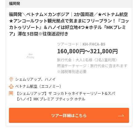
福岡発
福岡発＼ベトナム×カンボジア│2か国周遊／★ベトナム航空
★アンコールワット観光拠点で気ままにフリープラン！『コッ
カトゥリゾート』＆ハノイは好立地4つ★ホテル「MKプレミ
ア」滞在 5日間※往復送迎付き
ツアーコード：
KH-FHCA-B5
160,800
〜321,800
円
円
旅行代金：大人1名様（2名1室利用）
燃油サーチャージ：旅行代金に含まれます
※諸税等別途必要
シェムリアップ、ハノイ
ベトナム航空（エコノミー）
【シェムリアップ】ザ コッカトゥネイチャーリゾート&スパ
【ハノイ】MK プレミア ブティック ホテル
ツアー詳細はこちら