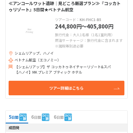
≪アンコールワット遺跡│見どころ厳選プラン≫『コッカト
ゥリゾート』5日間★ベトナム航空
ツアーコード：
KH-FHC1-B5
244,800
〜405,800
円
円
旅行代金：大人1名様（1名1室利用）
燃油サーチャージ：旅行代金に含まれます
※諸税等別途必要
シェムリアップ、ハノイ
ベトナム航空（エコノミー）
【シェムリアップ】ザ コッカトゥネイチャーリゾート&スパ
【ハノイ】MK プレミア ブティック ホテル
ツアー詳細はこちら
5
6
6
日間
日間
日間
成田発