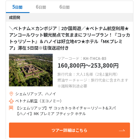
5
6
6
日間
日間
日間
成田発
＼ベトナム×カンボジア│2か国周遊／★ベトナム航空利用★
アンコールワット観光拠点で気ままにフリープラン！『コッカ
トゥリゾート』＆ハノイは好立地4つ★ホテル「MKプレミ
ア」滞在 5日間※往復送迎付き
ツアーコード：
KH-THCA-B5
160,800
〜253,800
円
円
旅行代金：大人1名様（2名1室利用）
燃油サーチャージ：旅行代金に含まれます
※諸税等別途必要
シェムリアップ、ハノイ
ベトナム航空（エコノミー）
【シェムリアップ】ザ コッカトゥネイチャーリゾート&スパ
【ハノイ】MK プレミア ブティック ホテル
ツアー詳細はこちら