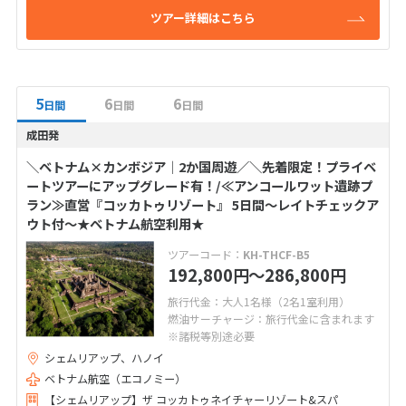
ツアー詳細はこちら
5
6
6
日間
日間
日間
成田発
＼ベトナム×カンボジア│2か国周遊／＼先着限定！プライベ
ートツアーにアップグレード有！/≪アンコールワット遺跡プ
ラン≫直営『コッカトゥリゾート』 5日間～レイトチェックア
ウト付～★ベトナム航空利用★
ツアーコード：
KH-THCF-B5
192,800
〜286,800
円
円
旅行代金：大人1名様（2名1室利用）
燃油サーチャージ：旅行代金に含まれます
※諸税等別途必要
シェムリアップ、ハノイ
ベトナム航空（エコノミー）
【シェムリアップ】ザ コッカトゥネイチャーリゾート&スパ