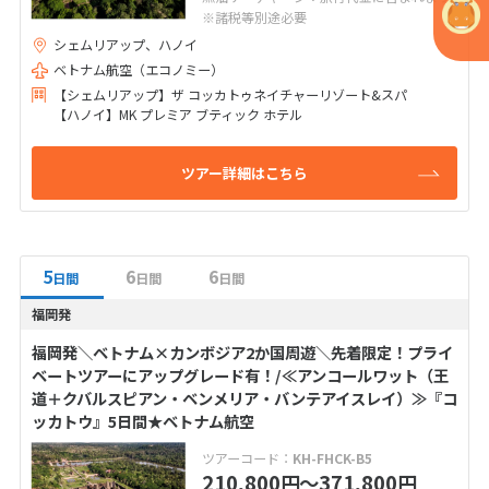
※諸税等別途必要
シェムリアップ、ハノイ
ベトナム航空（エコノミー）
【シェムリアップ】ザ コッカトゥネイチャーリゾート&スパ
【ハノイ】MK プレミア ブティック ホテル
ツアー詳細はこちら
5
6
6
日間
日間
日間
福岡発
福岡発＼ベトナム×カンボジア2か国周遊＼先着限定！プライ
ベートツアーにアップグレード有！/≪アンコールワット（王
道＋クバルスピアン・ベンメリア・バンテアイスレイ）≫『コ
ッカトウ』5日間★ベトナム航空
ツアーコード：
KH-FHCK-B5
210,800
〜371,800
円
円