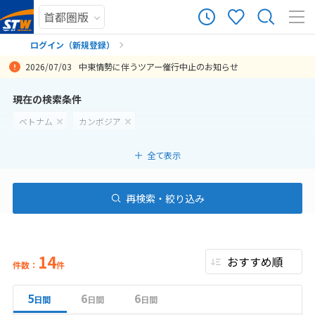
ログイン（新規登録）
2026/07/03
中東情勢に伴うツアー催行中止のお知らせ
まだ履歴がありません
現在の検索条件
ベトナム
カンボジア
まだ登録がありません
全て表示
再検索・絞り込み
14
件数：
件
5
6
6
日間
日間
日間