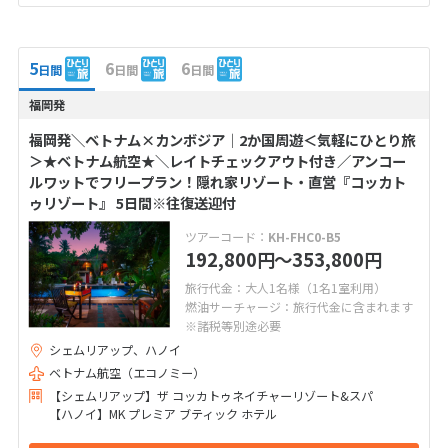
5
6
6
日間
日間
日間
福岡発
福岡発＼ベトナム×カンボジア│2か国周遊＜気軽にひとり旅
＞★ベトナム航空★＼レイトチェックアウト付き／アンコー
ルワットでフリープラン！隠れ家リゾート・直営『コッカト
ゥリゾート』 5日間※往復送迎付
ツアーコード：
KH-FHC0-B5
192,800
〜353,800
円
円
旅行代金：大人1名様（1名1室利用）
燃油サーチャージ：旅行代金に含まれます
※諸税等別途必要
シェムリアップ、ハノイ
ベトナム航空（エコノミー）
【シェムリアップ】ザ コッカトゥネイチャーリゾート&スパ
【ハノイ】MK プレミア ブティック ホテル