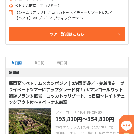
ベトナム航空（エコノミー）
【シェムリアップ】ザ コッカトゥネイチャーリゾート&スパ
【ハノイ】MK プレミア ブティック ホテル
ツアー詳細はこちら
5
6
6
日間
日間
日間
福岡発
福岡発＼ベトナム×カンボジア│2か国周遊／＼先着限定！プ
ライベートツアーにアップグレード有！/≪アンコールワット
遺跡プラン≫直営『コッカトゥリゾート』 5日間～レイトチェ
ックアウト付～★ベトナム航空
ツアーコード：
KH-FHCF-B5
193,800
〜354,800
円
円
旅行代金：大人1名様（2名1室利用）
燃油サーチャージ：旅行代金に含まれます