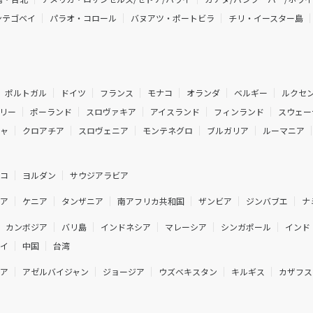
ンテゴベイ
パラオ・コロール
バヌアツ・ポートビラ
チリ・イースター島
ポルトガル
ドイツ
フランス
モナコ
オランダ
ベルギー
ルクセ
リー
ポーランド
スロヴァキア
アイスランド
フィンランド
スウェー
シャ
クロアチア
スロヴェニア
モンテネグロ
ブルガリア
ルーマニア
ルコ
ヨルダン
サウジアラビア
ジア
ケニア
タンザニア
南アフリカ共和国
ザンビア
ジンバブエ
ナ
カンボジア
バリ島
インドネシア
マレーシア
シンガポール
インド
ネイ
中国
台湾
ニア
アゼルバイジャン
ジョージア
ウズベキスタン
キルギス
カザフス