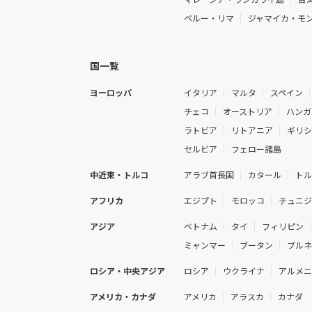
ペルー・リマ
ジャマイカ・モ
国一覧
ヨーロッパ
イタリア
マルタ
スペイン
チェコ
オーストリア
ハンガ
ラトビア
リトアニア
ギリ
セルビア
フェロー諸島
中近東・トルコ
アラブ首長国
カタール
ト
アフリカ
エジプト
モロッコ
チュニ
アジア
ベトナム
タイ
フィリピン
ミャンマー
ブータン
ブル
ロシア・中央アジア
ロシア
ウクライナ
アルメ
アメリカ・カナダ
アメリカ
アラスカ
カナダ