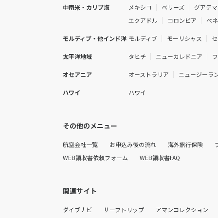
中南米・カリブ海
メキシコ
ベリーズ
グアテマ
エクアドル
コロンビア
ベ
モルディブ・他インド洋
モルディブ
モーリシャス
セ
太平洋地域
タヒチ
ニューカレドニア
オセアニア
オーストラリア
ニュージーラ
ハワイ
ハワイ
その他のメニュー
航空会社一覧
お申込み後の流れ
海外旅行保険
WEB領収書依頼フォーム
WEB領収書FAQ
関連サイト
ダイブナビ
サーフトリップ
アマンコレクション