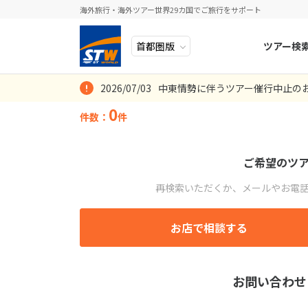
海外旅行・海外ツアー世界29カ国でご旅行をサポート
ツアー検
選択できる旅の
選択できるこだ
2026/07/03
中東情勢に伴うツアー催行中止の
ヨーロッパ
人気のテーマ
イタリア
秋旅
座席クラス
ホテルを選ぶ
0
件数：
件
エコノミー
中近東・トルコ
お得な旅
ドイツ
年末年始
8
2026年
月
プレミアム
アフリカ
誰と行く？
ベルギー
日
月
ご希望のツ
アジア
目的
スイス
航空会社を選ぶ
再検索いただくか、メールやお電
ホテルランク
ロシア・中央アジア
ポーランド
2
3
選択できる航空
アメリカ・カナダ
客室条件
スウェーデ
9
10
お店で相談する
中南米・カリブ海
16
17
フライト条件
ラトビア
施設・サービス
23
24
モルディブ・他インド洋
スロヴェニ
お問い合わせ
アライアンス
30
31
立地
太平洋地域
北マケドニ