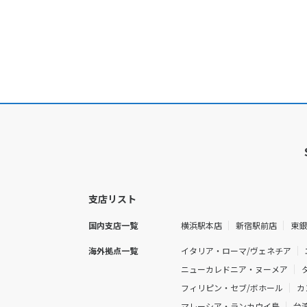
支店リスト
国内支店一覧
横浜駅本店
新宿駅前店
東
海外拠点一覧
イタリア・ローマ/ヴェネチア
ニューカレドニア・ヌーメア
フィリピン・セブ/ボホール
カ
マレーシア・ランカウイ島
台