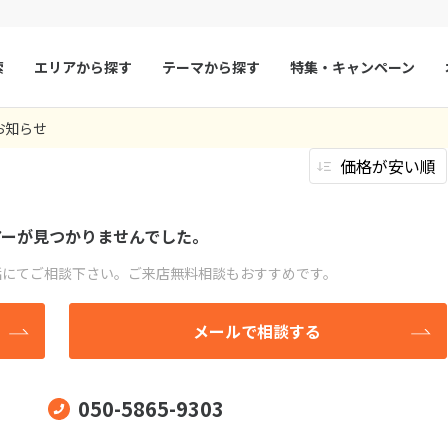
索
エリアから探す
テーマから探す
特集・キャンペーン
0
ツアー件数
件
テーマはありません
わり条件はありません
お知らせ
× カレンダーを閉じる
マルタ
冬旅
スペイン
ゴールデンウィー
ビジネス
ファースト
(0件）
(0件）
(
フランス
夏旅
モナコ
9
8月未定
2026年
月
エコノミー
その他
(0件）
(0件）
ルクセンブルク
イギリス
火
水
木
金
土
日
月
火
水
木
アーが見つかりませんでした。
チェコ
オーストリア
1
1
2
3
話にてご相談下さい。
ご来店無料相談もおすすめです。
スロヴァキア
アイスランド
4
5
6
7
8
6
7
8
9
10
会社はありません
ン
11
12
13
デンマーク
14
15
13
14
ノルウェー
15
16
17
メールで相談する
18
19
20
21
22
20
21
22
23
24
リトアニア
ギリシャ
25
26
27
28
29
27
28
29
30
ア
モンテネグロ
ブルガリア
050-5865-9303
ア
ボスニア・ヘルツェゴビナ
セルビア