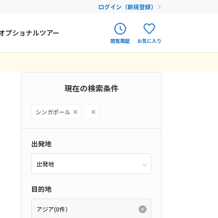
ログイン（新規登録）
オプショナルツアー
閲覧履歴
お気に入り
ク
ポルトガル
春旅
0件）
オランダ
現在の検索条件
12
9月未定
12月未定
2026年
月
アイルランド
まだ履歴がありません
まだ登録がありません
金
土
日
月
火
水
木
金
土
シンガポール
ハンガリー
4
5
1
2
3
4
5
フィンランド
11
12
6
7
8
9
10
11
12
出発地
18
19
エストニア
13
14
15
16
17
18
19
25
26
20
21
22
23
24
25
26
クロアチア
目的地
27
28
29
30
31
ルーマニア
フェロー諸島