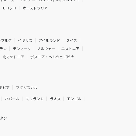
モロッコ
オーストラリア
ンブルク
イギリス
アイルランド
スイス
デン
デンマーク
ノルウェー
エストニア
北マケドニア
ボスニア・ヘルツェゴビナ
ミビア
マダガスカル
ネパール
スリランカ
ラオス
モンゴル
タン