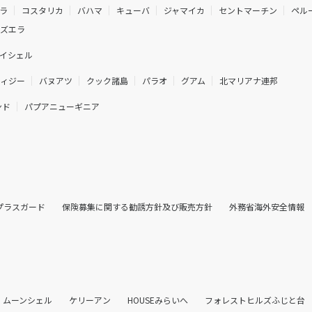
ラ
コスタリカ
バハマ
キューバ
ジャマイカ
セントマーチン
ペル
ネズエラ
イシェル
フィジー
バヌアツ
クック諸島
パラオ
グアム
北マリアナ連邦
ンド
パプアニューギニア
プラスガード
保険募集に関する勧誘方針及び販売方針
外務省海外安全情報
ムーンシェル
ケリーアン
HOUSEみらいへ
フォレストヒルズふじと台