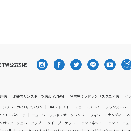
STW公式SNS
銀座店
池袋マリンスポーツ店/DIVENAVI
名古屋ミッドランドスクエア店
イ
エジプト・カイロ/アスワン
UAE・ドバイ
チェコ・プラハ
フランス・パリ
タヒチ・パペーテ
ニュージーランド・オークランド
フィジー・ナンディ
ベ
ンボジア・シェムリアップ
タイ・プーケット
インドネシア
インド・ニュー
湾・台北
アメリカ・ロサンゼルス/セドナ/ハワイ
カナダ/バンクーバー/ホワ