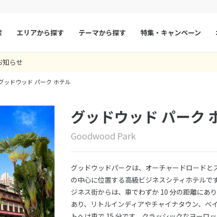
索
エリアから探す
テーマから探す
特集・キャンペーン
お知らせ
マルタ
冬旅
スペイン
ゴールデンウィー
グッドウッド パーク ホテル
フランス
夏旅
モナコ
ルクセンブルク
イギリス
グッドウッド パーク 
チェコ
オーストリア
Goodwood Park
スロヴァキア
アイスランド
ン
デンマーク
ノルウェー
グッドウッドパークは、オーチャードロードと
リトアニア
ギリシャ
の中心に位置する高級ビジネスシティホテルで
ジネス街からは、車でわずか 10 分の距離にあ
ア
モンテネグロ
ブルガリア
あり、リトルインディアやチャイナタウン、ベ
ア
ボスニア・ヘルツェゴビナ
セルビア
トへは車で 15 分です。クラッシックなヨー