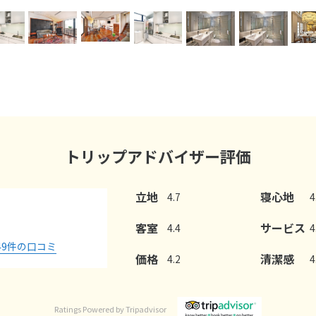
トリップアドバイザー評価
立地
寝心地
4.7
4
客室
サービス
4.4
4
49
件の口コミ
価格
清潔感
4.2
4
Ratings Powered by Tripadvisor