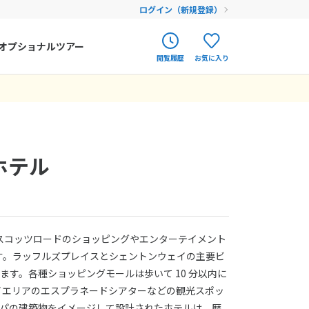
ログイン（新規登録）
オプショナルツアー
閲覧履歴
お気に入り
ク
ポルトガル
春旅
オランダ
アイルランド
まだ履歴がありません
まだ登録がありません
ホテル
ハンガリー
フィンランド
エストニア
スコッツロードのショッピングやエンターテイメント
クロアチア
す。ラッフルズプレイスとシェントンウェイの主要ビ
ります。各種ショッピングモールは歩いて 10 分以内に
ルーマニア
イエリアのエスプラネードシアターなどの観光スポッ
フェロー諸島
ロッパの建築物をイメージして設計されたホテルは、歴