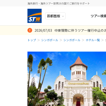
海外旅行・海外ツアー世界29カ国でご旅行をサポート
ツアー検
2026/07/03
中東情勢に伴うツアー催行中止の
ヨーロッパ
人気のテーマ
イタリア
秋旅
トップ
シンガポール
シンガポール
ホテル一覧
中近東・トルコ
お得な旅
ドイツ
年末年始
アフリカ
誰と行く？
ベルギー
アジア
目的
スイス
ロシア・中央アジア
ポーランド
アメリカ・カナダ
スウェーデ
中南米・カリブ海
ラトビア
モルディブ・他インド洋
スロヴェニ
太平洋地域
北マケドニ