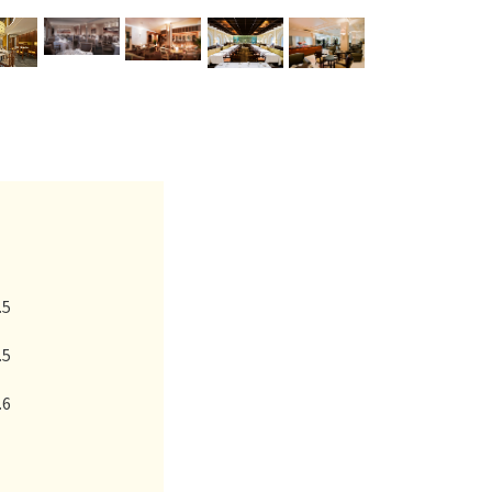
.5
.5
.6