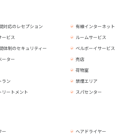
 時間対応のレセプション
有線インターネット
サービス
ルームサービス
 時間体制のセキュリティー
ベルボーイサービス
ベーター
売店
荷物室
トラン
禁煙エリア
トリートメント
スパセンター
ワー
ヘアドライヤー