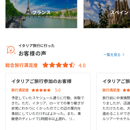
1
2
3
4
5
6
7
8
9
10
フランス
スペイン
11
12
13
14
15
16
17
18
19
20
21
22
23
24
25
26
27
28
29
30
イタリア旅行に行った
お客様の声
一覧を見る
7
7月未定
2028年
月
総合旅行満足度
1
イタリアご旅行参加のお客様
イタリアご
2
3
4
5
6
7
8
旅行満足度
旅行満足度
9
10
11
12
13
14
15
予定していたスケジュール通りに行動、体験で
旅行前に中東情
16
17
18
19
20
21
22
きた。ただ、イタリア、ローマでの乗り継ぎが
りましたが、迅
非常にわかりにくかったのでこの辺の案内を
ただけたため、
23
24
25
26
27
28
29
事前にしていただければよかった。また、乗
進めることができ
30
31
継便のディレイで1時間半以上遅れ、リ...
ルツアーやホテル