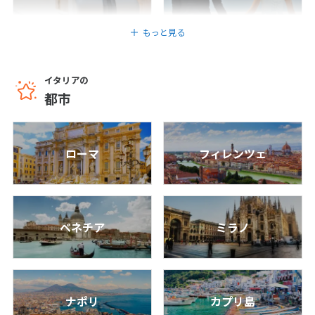
12
13
14
15
16
17
18
8
日間
681,800
〜1,137,800
円
円
19
20
21
22
23
24
25
もっと見る
26
27
28
29
30
イタリアの
都市
10
10月未定
2027年
月
1
2
ローマ
フィレンツェ
3
4
5
6
7
8
9
10
11
12
13
14
15
16
17
18
19
20
21
22
23
24
25
26
27
28
29
30
ベネチア
ミラノ
31
11
11月未定
2027年
月
ナポリ
カプリ島