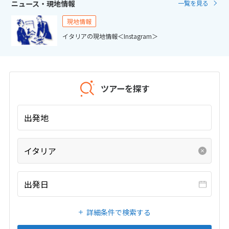
ニュース・現地情報
一覧を見る
20
21
22
23
24
25
26
27
28
29
30
31
現地情報
イタリアの現地情報＜Instagram＞
1
1月未定
2027年
月
1
2
ツアーを探す
3
4
5
6
7
8
9
10
11
12
13
14
15
16
出発地
17
18
19
20
21
22
23
24
25
26
27
28
29
30
イタリア
31
出発日
2
2月未定
2027年
月
詳細条件で検索する
1
2
3
4
5
6