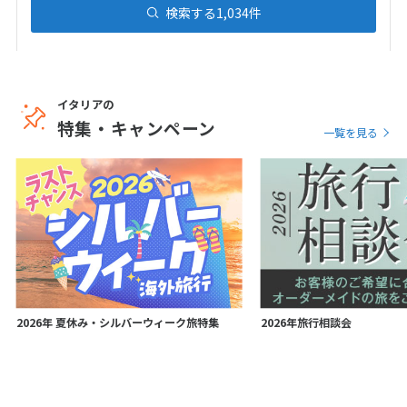
検索する
1,034
件
7
8
9
10
11
12
13
14
15
16
17
18
19
20
21
22
23
24
25
26
27
28
イタリアの
特集・キャンペーン
一覧を見る
3
3月未定
2027年
月
1
2
3
4
5
6
7
8
9
10
11
12
13
14
15
16
17
18
19
20
21
22
23
24
25
26
27
2026年 夏休み・シルバーウィーク旅特集
2026年旅行相談会
28
29
30
31
4
4月未定
2027年
月