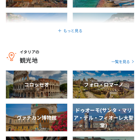
1
2
3
4
5
6
7
8
9
10
11
12
13
14
15
16
17
18
19
20
アマルフィ
ポジターノ
もっと見る
21
22
23
24
25
26
27
28
29
30
イタリアの
観光地
アルベロベッロ
マテーラ
一覧を見る
12
12月未定
2027年
月
1
2
3
4
コロッセオ
フォロ・ロマーノ
バーリ
チンクエ・テッレ
5
6
7
8
9
10
11
12
13
14
15
16
17
18
ドゥオーモ(サンタ・マリ
19
20
21
22
23
24
25
ヴァチカン博物館
ア・デル・フィオーレ大聖
26
27
28
29
30
31
堂)
ピサ
サン・ジミニャーノ