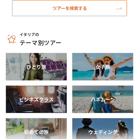
周遊＜ローマ×バルセロナ＞自由気ままな
ツアーを検索する
25
26
27
28
29
30
31
フリープラン♪価格重視に嬉しい市内ホテル
滞在 7日間≪羽田昼発/ITAエアウェイズ≫
7
日間
388,800
〜562,800
円
円
8
8月未定
2027年
月
イタリアの
羽田発
テーマ別ツアー
1
2
3
4
5
6
7
フランス/パリ
8
9
10
11
12
13
14
片道直行便で行く！ヨーロッパ人気２カ国
周遊＜ローマ×パリ＞自由気ままなフリープ
15
16
17
18
19
20
21
ひとり旅
女子旅
ラン♪価格重視に嬉しい市内ホテル滞在 7日
間≪羽田昼発/ITAエアウェイズ≫
22
23
24
25
26
27
28
7
日間
372,800
〜547,800
円
円
29
30
31
羽田発
ビジネスクラス
ハネムーン
イタリア/アマルフィ
9
9月未定
2027年
月
憧れの南イタリアリゾート滞在×可愛い村
♪とんがり屋根のトゥルッリ＆洞窟ホテル
1
2
3
4
に泊まる！≪ITAエアウェイズ≫イタリア直
行便利用！アルベロベッロ＆マテーラ＆絶
初めての旅
ウェディング
5
6
7
8
9
10
11
景アマルフィ8日間