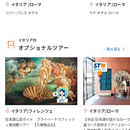
イタリア /ローマ
イタリア /ローマ
27
28
29
モデナ
ドロミテ
リバー パレス ホテル
ウナ ホテル ローマ
3
3月未定
2028年
月
1
2
3
4
オルヴィエート
オストゥーニ
イタリアの
オプショナルツアー
5
6
7
8
9
10
11
一覧を見る
12
13
14
15
16
17
18
チヴィタ・ディ・バニョレ
19
20
21
22
23
24
25
ペルージャ
ージョ
26
27
28
29
30
31
4
4月未定
2028年
月
アッシジ
タオルミナ
1
イタリア/フィレンツェ
イタリア/ローマ
2
3
4
5
6
7
8
日本語公認ガイド プライベートウフィッツ
【半日/日本語の話せるロー
ィ美術館ツアー 【入場券込み】
道コース街歩きツアー♪ロー
9
10
11
12
13
14
15