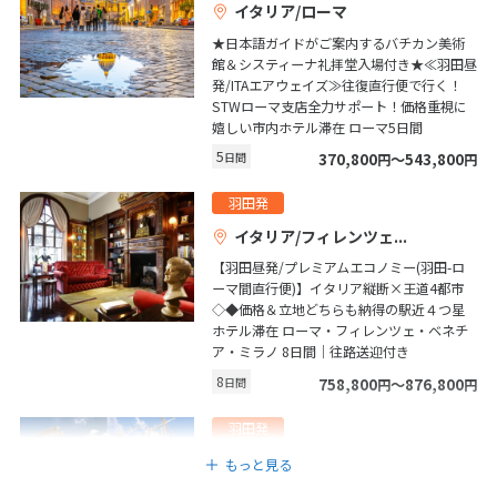
イタリア/ローマ
★日本語ガイドがご案内するバチカン美術
6
館＆システィーナ礼拝堂入場付き★≪羽田昼
6月未定
2027年
月
発/ITAエアウェイズ≫往復直行便で行く！
STWローマ支店全力サポート！価格重視に
1
2
3
4
5
嬉しい市内ホテル滞在 ローマ5日間
6
7
8
9
10
11
12
5
日間
370,800
〜543,800
円
円
13
14
15
16
17
18
19
羽田発
20
21
22
23
24
25
26
イタリア/フィレンツェ
27
28
29
30
【羽田昼発/プレミアムエコノミー(羽田-ロ
ーマ間直行便)】イタリア縦断×王道4都市
◇◆価格＆立地どちらも納得の駅近４つ星
7
ホテル滞在 ローマ・フィレンツェ・ベネチ
7月未定
2027年
月
ア・ミラノ 8日間｜往路送迎付き
8
日間
758,800
〜876,800
円
円
1
2
3
4
5
6
7
8
9
10
羽田発
11
12
13
14
15
16
17
スペイン/バルセロナ
もっと見る
片道直行便で行く！ヨーロッパ人気２カ国
18
19
20
21
22
23
24