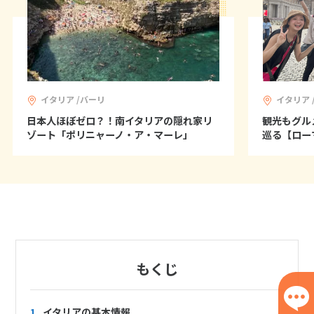
イタリア /バーリ
イタリア 
日本人ほぼゼロ？！南イタリアの隠れ家リ
観光もグル
ゾート「ポリニャーノ・ア・マーレ」
巡る【ロー
もくじ
1.
イタリアの基本情報