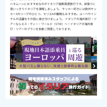
25
26
27
28
29
30
31
ハネムーンにおすすめなのがイタリア縦断周遊旅行です。欲張りに
思いっきりイタリアを満喫しましょう。 サッカー好きには欧州サッ
カー4大リーグのひとつ、セリエAの観戦もおすすめ。ユーべやイン
11
11月未定
2026年
月
テルの活躍をその目に焼き付けましょう。 イタリアの海外旅行・ツ
アーならエス・ティー・ワールド（STW）へ！イタリアの海外旅
1
2
3
4
5
6
7
行・ツアーのプランを多数ご用意しております。
8
9
10
11
12
13
14
15
16
17
18
19
20
21
22
23
24
25
26
27
28
29
30
12
12月未定
2026年
月
1
2
3
4
5
6
7
8
9
10
11
12
13
14
15
16
17
18
19