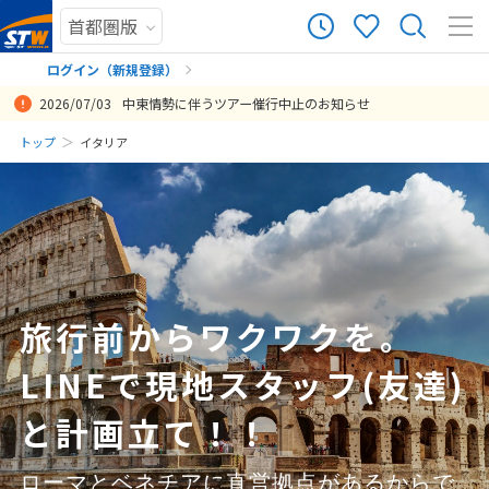
1,034
ツアー件数
件
ログイン（新規登録）
2026/07/03
中東情勢に伴うツアー催行中止のお知らせ
× カレンダーを閉じる
まだ履歴がありません
トップ
イタリア
予定していたスケジュール通りに行動、体験できた。ただ、イタリ
旅行前に中東情勢の影響で航空便の変更がありましたが、迅速かつ臨
イラン情勢など予期せぬ事態がありましたが、臨機応変にご対応いた
飛行機、イタリア国内移動、列車と旅行の基本となる部分を予約して
宿も便利な位置にあり、ツアーもリーズナブルな料金で満足しました
とても良かったです。ある程度自由にもできて これは素晴らしい旅行
今回、STワールドさんのプランを利用して、イタリア3都市(ローマ、
私の勝手により日が迫ってからの申込に無理を言って希望日で予算内
私の勝手で本当に盛り沢山のタイトスケジュールでしたが、本当によ
日
月
火
水
木
金
土
ア、ローマでの乗り継ぎが非常にわかりにくかったのでこの辺の案内
機応変に対応していただけたため、大きな混乱なく旅行の準備を進め
だきありがとうございました。エミレーツから中国東方航空への変更
頂いて助かりました。 おかげさまで、その他の観光スポットの予約、
担当の岡さんには前回バルセロナと同様丁寧に対応していただき助か
になりました。 ありがとうございました。
フィレンツェ、ベネチア)を初めて訪れることができ、満足していま
をご手配頂きました柴田様には感謝しかございません。 また宿泊先へ
く組んで頂き感謝です。
まだ登録がありません
を事前にしていただければよかった。また、乗継便のディレイで1時間
ることができました。 また、オプショナルツアーやホテル変更につい
がありましたが、追加料金などもなかったので有難かったです。聞き
食事の予約に注力でき良かったです。イタリアは初めての国だったの
りました
す。3都市とも、ホテル(4つ星)が主要駅に近く非常にアクセスがよか
のご配慮も頂き、お陰様で安心して旅をする事ができました。本当に
8
投稿日：2026-02-13 07:36:48.786
投稿日：2026-01-18 03:19:13.777
8月未定
2026年
月
半以上遅れ、リナーテ空港についた時、送迎に人が待ち合わせに場所
て複数回見積もりを依頼しましたが、その都度スムーズに対応してい
慣れない航空会社でしたが定刻発着の上ロスバゲなどもなく何も問題
で、全てを自分で手配するには不安がありました。 その他もお願いす
ったため、時間的・体力的に余裕をもった観光をすることができまし
有難うございました。
投稿日：2026-02-24 13:56:02.115
にいなくて、事前にいただいた資料に合ったイタリア支店のＬＩＮＥ
ただき、比較・検討を行いやすかったです。
ありませんでした。 お陰様で想定よりも低めの予算で満足のいく旅が
れば、予約して頂けたようですが、自分で予約したかったためちょう
た。また、ローマの街歩きとベネチアのゴンドラ遊覧がプランに含ま
投稿日：2026-01-26 09:42:33.103
1
に連絡をしたらすぐに手配していただき合流できて助かりました。イ
できました。
ど良かったです。
れており、予約などの手配を担当者の方にお願いすることができ、大
投稿日：2026-06-29 03:18:26.829
タリアの国内線は遅延がひどく、帰りのペレトーラ空港からローマへ
変助かりました。これらの条件がそろっていることを踏まえると、プ
2
3
4
5
6
7
8
投稿日：2026-06-27 09:36:47.972
投稿日：2026-05-12 11:26:56.885
の便も１時間半以上遅延してローマでの乗り継ぎ時間がタイトになり
ランの代金は妥当な価格であると思います。
旅行前からワクワクを。
9
10
11
12
13
14
15
すごく焦りました。これは往路と同様にローマ空港での乗り継ぎ案内
投稿日：2026-02-01 14:20:44.228
が分かりにくく時間を要してしまったのも併せてです。そのため、ロ
LINEで現地スタッフ(友達)
16
17
18
19
20
21
22
ーマ空港での買い物ができませんでした、残念。設定していただいた
23
24
25
26
27
28
29
航空機の旅程はスケジュール通りであればスムーズで無駄がなく、特
と計画立て！！
に問題がないですが、遅延等が発生すると逆に非常にタイトで危うい
30
31
と感じました。これは旅行担当スタッフの問題ではないので私見で
ローマとベネチアに直営拠点があるからで
す。旅程を組んだ担当者には大変満足しています。