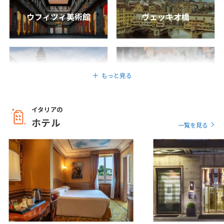
1
1月未定
2028年
月
ウフィツィ美術館
ヴェッキオ橋
シエナ
ルッカ
1
2
3
4
5
6
7
8
9
10
11
12
13
14
15
サンマルコ広場
ムラーノ島
もっと見る
16
17
18
19
20
21
22
ピエンツァ
サンマリノ
23
24
25
26
27
28
29
30
31
イタリアの
ホテル
リアルト橋
ドゥオーモ
一覧を見る
ブラーノ島
ボローニャ
2
2月未定
2028年
月
1
2
3
4
5
ポンペイ
青の洞窟
6
7
8
9
10
11
12
ヴェローナ
パルマ
13
14
15
16
17
18
19
20
21
22
23
24
25
26