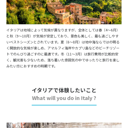
イタリアは地域によって気候が異なりますが、全体としては春（4～6月）
と秋（9～10月）が気候が安定しており、景色も美しく、最も過ごしやす
いベストシーズンとされています。夏（6～8月）は地中海ならではの明る
く開放的な気候が楽しめ、アマルフィ海岸やカプリ島などのビーチリゾー
トでのんびり過ごすのに最適です。冬（11～3月）は旅行費用が比較的安
く、観光客も少ないため、落ち着いた雰囲気の中でゆったりと旅行を楽し
みたい方におすすめの時期です。
イタリアで体験したいこと
What will you do in Italy ?