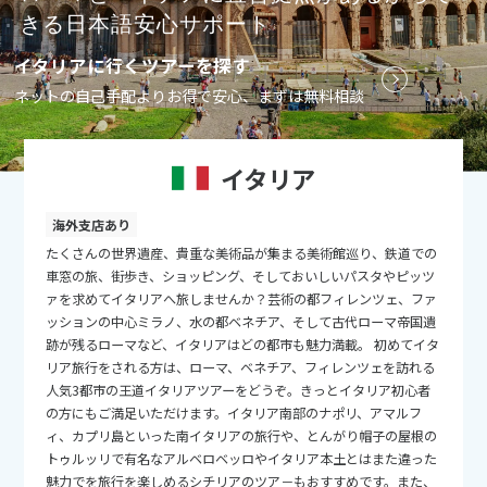
きる日本語安心サポート
9
投稿日：2026-07-25 06:02:48.043
9月未定
2026年
月
イタリアに行くツアーを探す
1
2
3
4
5
ネットの自己手配よりお得で安心、まずは無料相談
6
7
8
9
10
11
12
13
14
15
16
17
18
19
イタリア
20
21
22
23
24
25
26
27
28
29
30
海外支店あり
たくさんの世界遺産、貴重な美術品が集まる美術館巡り、鉄道での
車窓の旅、街歩き、ショッピング、そしておいしいパスタやピッツ
10
10月未定
ァを求めてイタリアへ旅しませんか？芸術の都フィレンツェ、ファ
2026年
月
ッションの中心ミラノ、水の都ベネチア、そして古代ローマ帝国遺
跡が残るローマなど、イタリアはどの都市も魅力満載。 初めてイタ
1
2
3
リア旅行をされる方は、ローマ、ベネチア、フィレンツェを訪れる
4
5
6
7
8
9
10
人気3都市の王道イタリアツアーをどうぞ。きっとイタリア初心者
の方にもご満足いただけます。イタリア南部のナポリ、アマルフ
11
12
13
14
15
16
17
ィ、カプリ島といった南イタリアの旅行や、とんがり帽子の屋根の
18
19
20
21
22
23
24
トゥルッリで有名なアルベロベッロやイタリア本土とはまた違った
魅力でを旅行を楽しめるシチリアのツア－もおすすめです。また、