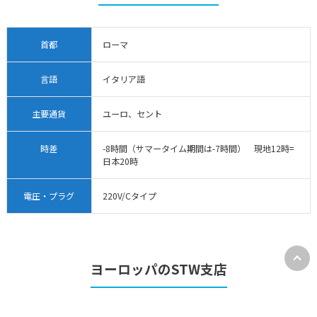
首都
ローマ
言語
イタリア語
主要通貨
ユーロ、セント
時差
-8時間（サマータイム期間は-7時間） 現地12時=
日本20時
電圧・プラグ
220V/Cタイプ
ヨーロッパのSTW支店