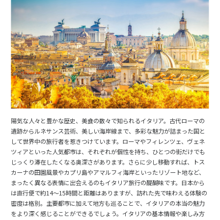
陽気な人々と豊かな歴史、美食の数々で知られるイタリア。古代ローマの
遺跡からルネサンス芸術、美しい海岸線まで、多彩な魅力が詰まった国と
して世界中の旅行者を惹きつけています。ローマやフィレンツェ、ヴェネ
ツィアといった人気都市は、それぞれが個性を持ち、ひとつの街だけでも
じっくり滞在したくなる奥深さがあります。さらに少し移動すれば、トス
カーナの田園風景やカプリ島やアマルフィ海岸といったリゾート地など、
まったく異なる表情に出会えるのもイタリア旅行の醍醐味です。日本から
は直行便で約14〜15時間と距離はありますが、訪れた先で味わえる体験の
密度は格別。主要都市に加えて地方も巡ることで、イタリアの本当の魅力
をより深く感じることができるでしょう。イタリアの基本情報や楽しみ方