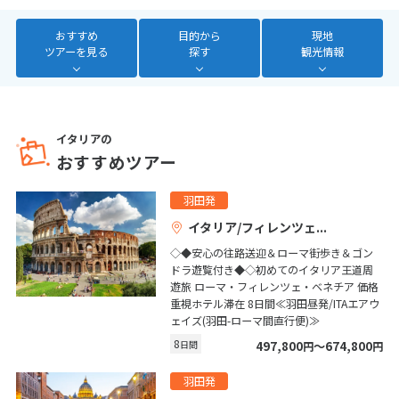
1
2
3
おすすめ
目的から
現地
ツアーを見る
探す
観光情報
4
5
6
7
8
9
10
11
12
13
14
15
16
17
18
19
20
21
22
23
24
イタリアの
25
26
27
28
29
30
おすすめツアー
5
羽田発
5月未定
2027年
月
イタリア/フィレンツェ
1
◇◆安心の往路送迎＆ローマ街歩き＆ゴン
ドラ遊覧付き◆◇初めてのイタリア王道周
2
3
4
5
6
7
8
遊旅 ローマ・フィレンツェ・ベネチア 価格
9
10
11
12
13
14
15
重視ホテル滞在 8日間≪羽田昼発/ITAエアウ
ェイズ(羽田-ローマ間直行便)≫
16
17
18
19
20
21
22
8
日間
497,800
〜674,800
円
円
23
24
25
26
27
28
29
羽田発
30
31