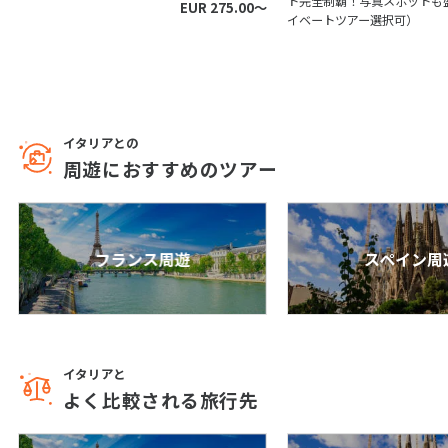
パレルモ
カターニア
ト完全制覇！写真スポットも
EUR 275.00〜
イベートツアー選択可）
16
17
18
19
20
21
22
23
24
25
26
27
28
29
30
ラグーサ
カルタジローネ
イタリアとの
5
5月未定
周遊におすすめのツアー
2028年
月
1
2
3
4
5
6
アグリジェント
トラパニ
7
8
9
10
11
12
13
フランス周遊
スペイン周
14
15
16
17
18
19
20
21
22
23
24
25
26
27
ファヴィニャーナ
イスキア島
28
29
30
31
イタリアと
よく比較される旅行先
6
6月未定
2028年
月