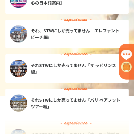
4
日間
397,700
〜469,700
円
円
心の日本語案内】
25
26
27
28
29
30
31
- experience -
8
8月未定
それ、STWにしか売ってません「エレファント
2027年
月
ビーチ編」
1
2
3
4
5
6
7
- experience -
8
9
10
11
12
13
14
15
16
17
18
19
20
21
それSTWにしか売ってません「ザ ラビリンス
編」
22
23
24
25
26
27
28
29
30
31
- experience -
それSTWにしか売ってません「パリ ベアフット
9
9月未定
2027年
月
ツアー編」
1
2
3
4
- experience -
5
6
7
8
9
10
11