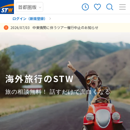
23,031
ツアー件数
件
ログイン（新規登録）
2026/07/03
中東情勢に伴うツアー催行中止のお知らせ
× カレンダーを閉じる
まだ履歴がありません
８０歳の父の夢を叶えることができ、とても嬉しく思います。ワイナ
いつもSTワールドさんのツアーは、申込前の問い合わせ段階からご対
旅行担当をしてくださった岡さんの対応が本当に素晴らしかったで
ブルネイとシンガポールな組み合わせをリーゾナブルに提供いただけ
人生で最高の旅行だった。
オールインクルーシブなのでほとんどの事はお金を気にせずに楽しむ
現地の生活に直に触れるという貴重な体験をさせていただきました。
日程変更可能な格安のスケルトンツアーは、大手旅行社の商品が激減
予定していたスケジュール通りに行動、体験できた。ただ、イタリ
日
月
火
水
木
金
土
ピチュ登山が出来て、父も嬉しそうでした。ありがとうございまし
応が手厚く丁寧で、大満足です。朝出発して、昼過ぎには現地に到着
す。 旅行前から丁寧で分かりやすく案内してくださり、不安なく当日
ました。ブルネイのツアーも大変よく、テングザルも観られ、素晴ら
ことができました。 また、今回の旅行は新婚旅行ということもあり、
4年生と中２の子どもと行きましたが、2人ともまた是非モンゴルへ行
したので、商品があることがうれしい。中東情勢の急変で航空会社の
ア、ローマでの乗り継ぎが非常にわかりにくかったのでこの辺の案内
まだ登録がありません
投稿日：2026-07-29 12:22:49.956
た。
できるスケジュールもありがたいです。
を迎えることができました。旅行中も細やかな気配りを感じ、安心し
しい二つのモスクに入場するなど、短時間で満喫できました。シンガ
ハネムーン特典が付いていて、いろいろな体験ができて思い出に残り
きたいと言っています。
変更を円滑に進めてもらえてよかった。 エディンバラ→湖水地方→リ
を事前にしていただければよかった。また、乗継便のディレイで1時間
8
8月未定
2026年
月
て最高の時間を過ごせました。
ポールのフリータイムも十分な時間が取れ、マーライオン、ガーデン
ました。
バプール→ロンドンの工程は、非常に良い設計だった。なぜなら、エ
半以上遅れ、リナーテ空港についた時、送迎に人が待ち合わせに場所
投稿日：2026-08-06 14:44:45.503
投稿日：2026-08-04 13:09:29.262
投稿日：2026-07-27 10:43:56.212
バイザベイ(昼二つのドーム・オブザベートリィと夜ガーデンラプソデ
ディンバラや湖水地方が夏の旅行シーズンで電車も混んでいたので、
にいなくて、事前にいただいた資料に合ったイタリア支店のＬＩＮＥ
投稿日：2026-08-04 01:46:11.989
投稿日：2026-07-28 05:39:01.797
1
ィ)、マリーナ地区(スペクトラ、スカイパーク等)、チャイナタウン、
リバプールをはさんでもらうことでロンドンへ快適に移動できた。 詳
に連絡をしたらすぐに手配していただき合流できて助かりました。イ
海外旅行のSTW
リトル・インディア、アラブストリート、カトン地区、チャンギ空港
細設計については、格安なのでやむを得ない面もあるが、少しだけ問
タリアの国内線は遅延がひどく、帰りのペレトーラ空港からローマへ
2
3
4
5
6
7
8
ジュェル等、予定していた箇所を全て巡りました。リッツではチェッ
題点がある。
の便も１時間半以上遅延してローマでの乗り継ぎ時間がタイトになり
9
10
11
12
13
14
15
旅の相談無料！ 話すだけで面白くなる
クアウト近くまでゆっくり、メルキュールは観光途中で休憩に戻るな
すごく焦りました。これは往路と同様にローマ空港での乗り継ぎ案内
投稿日：2026-07-26 05:37:29.311
ど余裕を持って過ごせました。全体として満足しています。
が分かりにくく時間を要してしまったのも併せてです。そのため、ロ
16
17
18
19
20
21
22
ーマ空港での買い物ができませんでした、残念。設定していただいた
投稿日：2026-08-03 09:40:18.825
23
24
25
26
27
28
29
航空機の旅程はスケジュール通りであればスムーズで無駄がなく、特
に問題がないですが、遅延等が発生すると逆に非常にタイトで危うい
30
31
と感じました。これは旅行担当スタッフの問題ではないので私見で
す。旅程を組んだ担当者には大変満足しています。