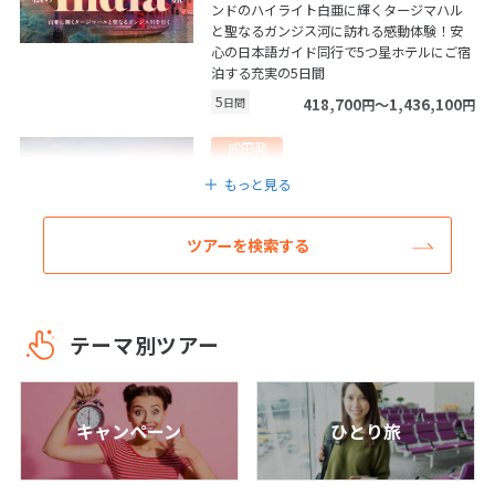
ンドのハイライト白亜に輝くタージマハル
7
8
9
10
11
12
13
と聖なるガンジス河に訪れる感動体験！安
心の日本語ガイド同行で5つ星ホテルにご宿
14
15
16
17
18
19
20
泊する充実の5日間
21
22
23
24
25
26
27
5
日間
418,700
〜1,436,100
円
円
28
成田発
スリランカ/コロンボ
もっと見る
3
3月未定
2027年
月
＜８月１７日迄の申込限定価格＞＜直行便
＞～アーユルヴェーダ×世界遺産シギリヤロ
ツアーを検索する
ック観光～ハイエンド向け最新オールイン
1
2
3
4
5
6
クルーシブリゾート・アーユギリ(プールヴ
7
8
9
10
11
12
13
ィラ)泊安心通訳付きで行く癒しの旅｜５日
間
14
15
16
17
18
19
20
テーマ別ツアー
5
日間
217,600
〜476,700
円
円
21
22
23
24
25
26
27
成田発
28
29
30
31
モルディブ/マーレ
キャンペーン
ひとり旅
★STW限定★リゾートに1室しかないガラス
4
4月未定
デッキがある特別なお部屋♪充実のオール
2027年
月