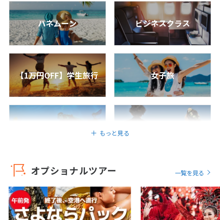
インクルーシブで過ごすオーブルネイチャー
ヘレンゲリ(インフィニティハネムーン水上
1
2
3
ヴィラ)7日間
ハネムーン
ビジネスクラス
4
5
6
7
8
9
10
7
日間
563,800
〜830,800
円
円
11
12
13
14
15
16
17
成田発
18
19
20
21
22
23
24
エジプト/カイロ・ギザ
【1万円OFF】学生旅行
女子旅
25
26
27
28
29
30
＜一度は行きたいモロッコ＆エジプト2か国
世界遺産巡り旅＞エジプト航空で行くモロ
ッコ＆カイロ2カ国周遊！迷宮都市フェズ＆
5
ギザのピラミッドとグランドオープンした大
5月未定
2027年
月
エジプト博物館観光付き8日間
ダイビング
ウェディング
もっと見る
8
日間
473,800
〜568,800
1
円
円
2
3
4
5
6
7
8
成田発
9
10
11
12
13
14
15
オプショナルツアー
カナダ/ホワイトホース
一覧を見る
16
17
18
19
20
21
22
＜トラベルズー掲載ツアー＞【JALビジネス
クラス利用｜今だけ特別価格】憧れのカレ
23
24
25
26
27
28
29
イドロッジに宿泊！約3万円相当のユーコン
オリジナル特典付き！朝夕食・防寒着付き
30
31
で快適に楽しむオーロラ鑑賞 5日間