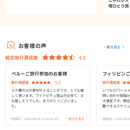
しゃれレス
1
2
3
4
5
6
喫ひとり旅
7
8
9
10
11
12
13
14
15
16
17
18
19
20
21
22
23
24
25
26
27
28
29
30
お客様の声
一覧を見る
総合旅行満足度
12
12月未定
2027年
月
ペルーご旅行参加のお客様
フィリピン
1
2
3
4
旅行満足度
旅行満足度
5
6
7
8
9
10
11
８０歳の父の夢を叶えることができ、とても嬉
いつもSTワール
12
13
14
15
16
17
18
しく思います。ワイナピチュ登山が出来て、父
問い合わせ段階
も嬉しそうでした。ありがとうございまし
大満足です。朝出
19
20
21
22
23
24
25
た。
着できるスケジュ
26
27
28
29
30
31
投稿日：2026-08-06 14:44:45.503
続きを見る
投稿日：2026-08-04 