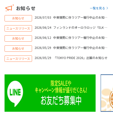
16
17
18
19
20
21
22
お知らせ
一覧を見る
23
24
25
26
27
28
29
2026/07/03
中東情勢に伴うツアー催行中止のお知らせ
お知らせ
30
2026/06/24
フィンランドのオーロラロッジ「ELK Aurora Lodge」運営開始＆ツアー販売開始のお知らせ
ニュースリリース
2026/06/12
中東情勢に伴うツアー催行中止のお知らせ
お知らせ
5
5月未定
2028年
月
2026/05/29
中東情勢に伴うツアー催行中止のお知らせ
お知らせ
1
2
3
4
5
6
2026/05/29
「TOKYO PRIDE 2026」出展のお知らせ
ニュースリリース
7
8
9
10
11
12
13
14
15
16
17
18
19
20
21
22
23
24
25
26
27
28
29
30
31
6
6月未定
2028年
月