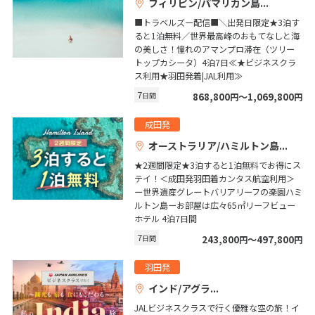
フィリピン/パマリカン島
20
21
22
23
24
25
26
■トラベルズー配信■＼出発日限定★3泊す
27
28
29
30
31
ると1泊無料／世界最高峰のおもてなしと海
の美しさ！憧れのアマンプロ滞在（ツリー
トップカシータ）4泊7日≪★ビジネスクラ
1
ス利用★羽田発着|JAL利用≫
1月未定
2027年
月
7
日間
868,800
〜1,069,800
円
円
1
2
成田発
3
4
5
6
7
8
9
オーストラリア/ハミルトン島
10
11
12
13
14
15
16
★2週間限定★3泊すると1泊無料でお得にス
17
18
19
20
21
22
23
テイ！＜成田発羽田着カンタス航空利用＞
ー世界遺産グレートバリアリーフの楽園ハミ
24
25
26
27
28
29
30
ルトン島ーお部屋は広々65㎡リーフビュー
ホテル 4泊7日間
31
7
日間
243,800
〜497,800
円
円
羽田発
2
2月未定
2027年
月
インド/アグラ
1
2
3
4
5
6
JALビジネスクラスで行く優雅な空の旅！イ