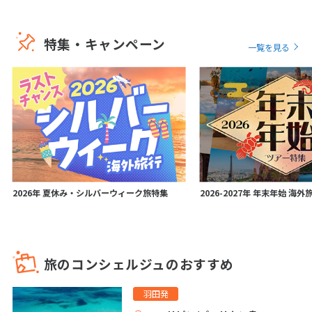
25
26
27
28
29
30
31
特集・キャンペーン
11
一覧を見る
11月未定
2026年
月
1
2
3
4
5
6
7
8
9
10
11
12
13
14
15
16
17
18
19
20
21
22
23
24
25
26
27
28
29
30
2026年 夏休み・シルバーウィーク旅特集
2026-2027年 年末年始 海
12
12月未定
2026年
月
1
2
3
4
5
旅のコンシェルジュのおすすめ
6
7
8
9
10
11
12
羽田発
13
14
15
16
17
18
19