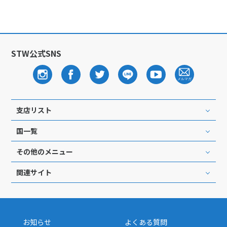
1
2
3
4
5
6
7
8
9
10
11
12
13
14
15
16
17
18
19
20
21
22
23
24
STW公式SNS
25
26
27
28
29
30
7
7月未定
2028年
月
支店リスト
1
国一覧
2
3
4
5
6
7
8
その他のメニュー
9
10
11
12
13
14
15
関連サイト
16
17
18
19
20
21
22
23
24
25
26
27
28
29
30
31
お知らせ
よくある質問