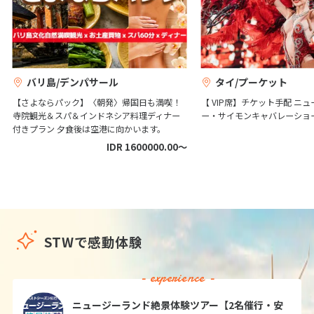
5
日間
599,700
〜765,700
円
円
6
6月未定
2027年
月
成田発
スリランカ/ゴール
1
2
3
4
5
バリ島/デンパサール
タイ/プーケット
【８月２２日発・２０名様限定】＜らくら
6
7
8
9
10
11
12
く直行便＞【色彩と音楽の祭典|アジア三大
【さよならパック】〈朝発〉帰国日も満喫！
【 VIP席】チケット手配 ニ
祭りの一つ・ペラヘラ祭りを体験しに行こ
寺院観光＆スパ＆インドネシア料理ディナー
ー・サイモンキャバレーショ
13
14
15
16
17
18
19
う！】★安心日本語ガイドがご案内★６つ
付きプラン 夕食後は空港に向かいます。
20
21
22
23
24
25
26
の世界遺産を巡る王道スポット完全網羅の
IDR 1600000.00〜
８日間
27
28
29
30
8
日間
369,800
〜369,800
円
円
成田発
7
7月未定
2027年
月
アメリカ/ロサンゼルス
STWで感動体験
1
2
3
＜トラベルズー掲載ツアー＞【JALビジネス
クラス利用｜8/31までの期間限定セール】
4
5
6
7
8
9
10
魅力満載のロサンゼルスへ！大人気のミヤ
- experience -
コホテルはプレミアムエグゼクティブルーム
11
12
13
14
15
16
17
へ無料アップグレード付き 4日間
ニュージーランド絶景体験ツアー【2名催行・安
18
19
20
21
22
23
24