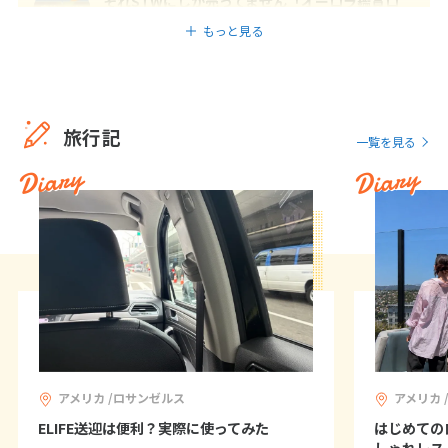
それSTWにしか売ってません「オーロラ鑑賞ロ
12
13
14
15
16
17
18
ッジ編」
もっと見る
19
20
21
22
23
24
25
26
27
28
29
30
旅行記
10
一覧を見る
10月未定
2027年
月
Diary
Diary
1
2
3
4
5
6
7
8
9
10
11
12
13
14
15
16
17
18
19
20
21
22
23
24
25
26
27
28
29
30
31
アメリカ /ロサンゼルス
アメリカ 
11
11月未定
2027年
月
ELIFE送迎は便利？実際に使ってみた
はじめての