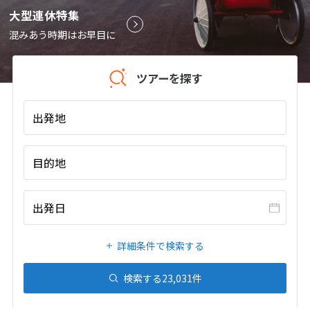
大型連休特集
9
投稿日：2026-07-25 06:02:48.043
9月未定
2026年
月
混みあう時期はお早目に
1
2
3
4
5
6
7
8
9
10
11
12
ツアーを探す
13
14
15
16
17
18
19
出発地
20
21
22
23
24
25
26
27
28
29
30
目的地
10
10月未定
2026年
月
出発日
1
2
3
4
5
6
7
8
9
10
詳細条件で検索する
11
12
13
14
15
16
17
検索する
23,031
件
18
19
20
21
22
23
24