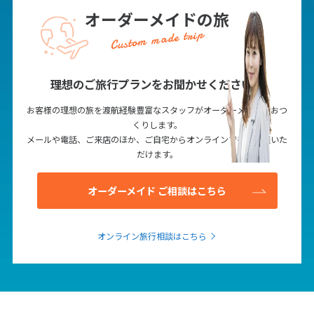
27
28
29
オーダーメイドの旅
Custom made trip
3
3月未定
2028年
月
理想のご旅行プランをお聞かせください！
1
2
3
4
お客様の理想の旅を渡航経験豊富なスタッフがオーダーメイドでおつ
5
6
7
8
9
10
11
くりします。
12
13
14
15
16
17
18
メールや電話、ご来店のほか、ご自宅からオンラインでもご相談いた
だけます。
19
20
21
22
23
24
25
26
27
28
29
30
31
オーダーメイド ご相談はこちら
4
4月未定
2028年
月
オンライン旅行相談はこちら
1
2
3
4
5
6
7
8
9
10
11
12
13
14
15