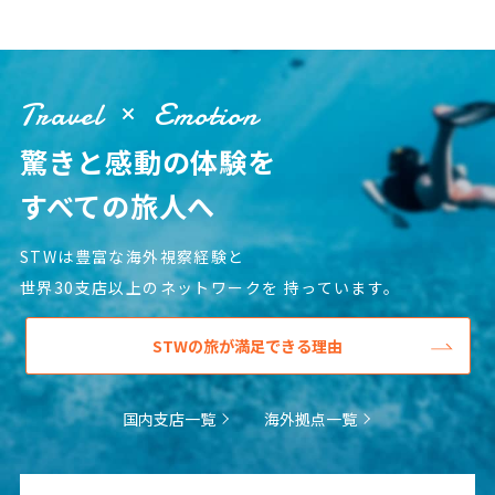
1
1月未定
2028年
月
1
2
3
4
5
6
7
8
Travel
Emotion
9
10
11
12
13
14
15
驚きと感動の体験を
16
17
18
19
20
21
22
すべての旅人へ
23
24
25
26
27
28
29
30
31
STWは豊富な海外視察経験と
世界30支店以上のネットワークを
持っています。
2
2月未定
2028年
月
STWの旅が満足できる理由
1
2
3
4
5
6
7
8
9
10
11
12
国内支店一覧
海外拠点一覧
13
14
15
16
17
18
19
20
21
22
23
24
25
26